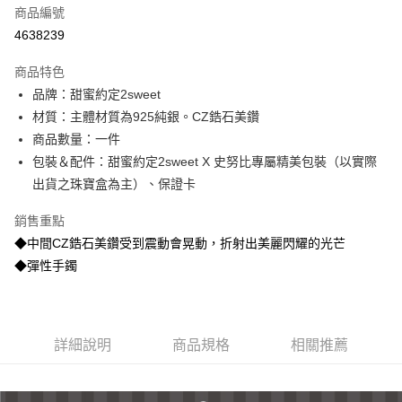
商品編號
信用卡分期付款
4638239
3 期 0 利率 每期
NT$1,760
21家銀行
商品特色
6 期 0 利率 每期
NT$880
21家銀行
合作金庫商業銀行
第一商業銀行
品牌：甜蜜約定2sweet
華南商業銀行
彰化商業銀行
合作金庫商業銀行
第一商業銀行
超商取貨付款
材質：主體材質為925純銀。CZ鋯石美鑽
上海商業儲蓄銀行
台北富邦商業銀行
華南商業銀行
彰化商業銀行
國泰世華商業銀行
兆豐國際商業銀行
商品數量：一件
LINE Pay
上海商業儲蓄銀行
台北富邦商業銀行
臺灣中小企業銀行
台中商業銀行
包裝＆配件：甜蜜約定2sweet X 史努比專屬精美包裝（以實際
國泰世華商業銀行
兆豐國際商業銀行
匯豐（台灣）商業銀行
華泰商業銀行
Apple Pay
臺灣中小企業銀行
台中商業銀行
出貨之珠寶盒為主）、保證卡
聯邦商業銀行
遠東國際商業銀行
匯豐（台灣）商業銀行
華泰商業銀行
街口支付
元大商業銀行
永豐商業銀行
銷售重點
聯邦商業銀行
遠東國際商業銀行
玉山商業銀行
星展（台灣）商業銀行
元大商業銀行
永豐商業銀行
◆中間CZ鋯石美鑽受到震動會晃動，折射出美麗閃耀的光芒
悠遊付
台新國際商業銀行
中國信託商業銀行
玉山商業銀行
星展（台灣）商業銀行
◆彈性手鐲
台灣樂天信用卡公司
台新國際商業銀行
中國信託商業銀行
ATM付款
台灣樂天信用卡公司
運送方式
詳細說明
商品規格
相關推薦
全家取貨付款
每筆NT$60，滿NT$1,000(含以上)免運費