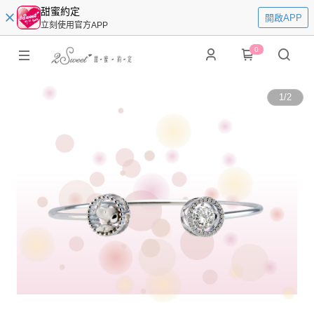
甜蜜約定
開啟APP
立刻使用官方APP
0
1
/
2