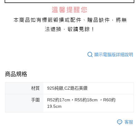
顯示電腦版詳細說明
商品規格
材質
925純銀,CZ鋯石美鑽
手圍
R52約17cm，R55約18cm ，R60約
19.5cm
客服