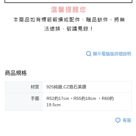
顯示電腦版詳細說明
商品規格
材質
925純銀,CZ鋯石美鑽
手圍
R52約17cm，R55約18cm ，R60約
19.5cm
客服