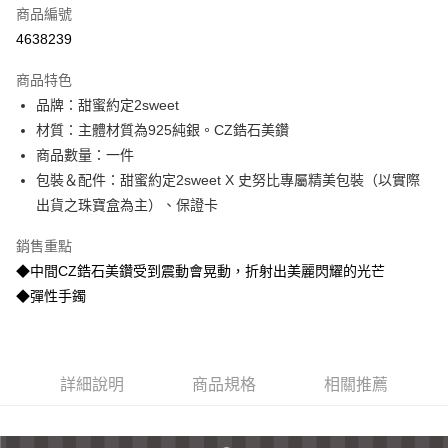
商品編號
信用卡分期付款
4638239
3 期 0 利率 每期
NT$1,760
21家銀行
商品特色
6 期 0 利率 每期
NT$880
21家銀行
合作金庫商業銀行
第一商業銀行
品牌：甜蜜約定2sweet
華南商業銀行
彰化商業銀行
合作金庫商業銀行
第一商業銀行
超商取貨付款
材質：主體材質為925純銀。CZ鋯石美鑽
上海商業儲蓄銀行
台北富邦商業銀行
華南商業銀行
彰化商業銀行
國泰世華商業銀行
兆豐國際商業銀行
商品數量：一件
LINE Pay
上海商業儲蓄銀行
台北富邦商業銀行
臺灣中小企業銀行
台中商業銀行
包裝＆配件：甜蜜約定2sweet X 史努比專屬精美包裝（以實際
國泰世華商業銀行
兆豐國際商業銀行
匯豐（台灣）商業銀行
華泰商業銀行
Apple Pay
臺灣中小企業銀行
台中商業銀行
出貨之珠寶盒為主）、保證卡
聯邦商業銀行
遠東國際商業銀行
匯豐（台灣）商業銀行
華泰商業銀行
街口支付
元大商業銀行
永豐商業銀行
銷售重點
聯邦商業銀行
遠東國際商業銀行
玉山商業銀行
星展（台灣）商業銀行
元大商業銀行
永豐商業銀行
◆中間CZ鋯石美鑽受到震動會晃動，折射出美麗閃耀的光芒
悠遊付
台新國際商業銀行
中國信託商業銀行
玉山商業銀行
星展（台灣）商業銀行
◆彈性手鐲
台灣樂天信用卡公司
台新國際商業銀行
中國信託商業銀行
ATM付款
台灣樂天信用卡公司
運送方式
詳細說明
商品規格
相關推薦
全家取貨付款
每筆NT$60，滿NT$1,000(含以上)免運費