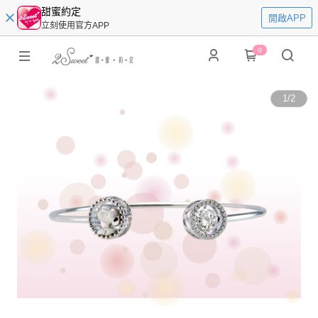
甜蜜約定
開啟APP
立刻使用官方APP
0
1
/
2