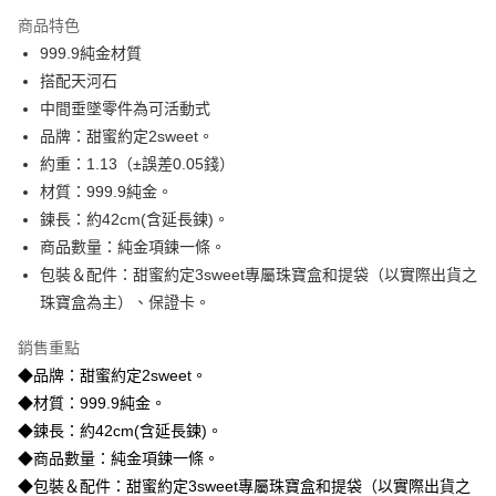
3 期 0 利率 每期
NT$12,486
21家銀行
商品特色
6 期 0 利率 每期
NT$6,243
21家銀行
合作金庫商業銀行
第一商業銀行
999.9純金材質
華南商業銀行
彰化商業銀行
合作金庫商業銀行
第一商業銀行
LINE Pay
搭配天河石
上海商業儲蓄銀行
台北富邦商業銀行
華南商業銀行
彰化商業銀行
國泰世華商業銀行
兆豐國際商業銀行
中間垂墜零件為可活動式
Apple Pay
上海商業儲蓄銀行
台北富邦商業銀行
臺灣中小企業銀行
台中商業銀行
品牌：甜蜜約定2sweet。
國泰世華商業銀行
兆豐國際商業銀行
匯豐（台灣）商業銀行
華泰商業銀行
街口支付
臺灣中小企業銀行
台中商業銀行
約重：1.13（±誤差0.05錢）
聯邦商業銀行
遠東國際商業銀行
匯豐（台灣）商業銀行
華泰商業銀行
材質：999.9純金。
悠遊付
元大商業銀行
永豐商業銀行
聯邦商業銀行
遠東國際商業銀行
鍊長：約42cm(含延長鍊)。
玉山商業銀行
星展（台灣）商業銀行
元大商業銀行
永豐商業銀行
ATM付款
商品數量：純金項鍊一條。
台新國際商業銀行
中國信託商業銀行
玉山商業銀行
星展（台灣）商業銀行
台灣樂天信用卡公司
包裝＆配件：甜蜜約定3sweet專屬珠寶盒和提袋（以實際出貨之
台新國際商業銀行
中國信託商業銀行
運送方式
珠寶盒為主）、保證卡。
台灣樂天信用卡公司
宅配
銷售重點
每筆NT$80，滿NT$1,000(含以上)免運費
◆品牌：甜蜜約定2sweet。
離島宅配
◆材質：999.9純金。
每筆NT$220，滿NT$3,000(含以上)免運費
◆鍊長：約42cm(含延長鍊)。
◆商品數量：純金項鍊一條。
◆包裝＆配件：甜蜜約定3sweet專屬珠寶盒和提袋（以實際出貨之