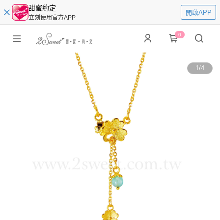
甜蜜約定
開啟APP
立刻使用官方APP
0
1
/
4