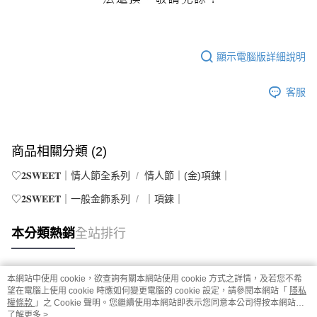
顯示電腦版詳細說明
客服
商品相關分類 (2)
♡𝟐𝐒𝐖𝐄𝐄𝐓｜情人節全系列
情人節｜(金)項鍊｜
♡𝟐𝐒𝐖𝐄𝐄𝐓｜一般金飾系列
｜項鍊｜
本分類熱銷
全站排行
本網站中使用 cookie，欲查詢有關本網站使用 cookie 方式之詳情，及若您不希
熱門標籤
望在電腦上使用 cookie 時應如何變更電腦的 cookie 設定，請參閱本網站「
隱私
權條款
」之 Cookie 聲明。您繼續使用本網站即表示您同意本公司得按本網站使
用條款之 Cookie 聲明使用 cookie。
了解更多 >