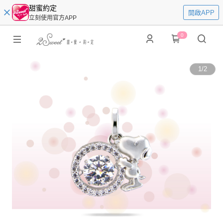
甜蜜約定
開啟APP
立刻使用官方APP
0
1
/
2