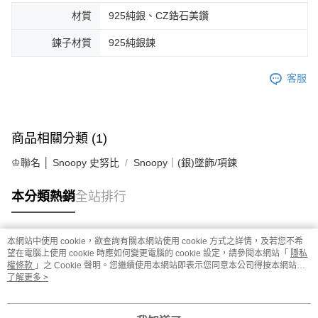
材質
925純銀、CZ鋯石美鑽
鍊子材質
925純銀鍊
客服
商品相關分類 (1)
♔聯名 │ Snoopy 史努比
Snoopy｜(銀)墜飾/項鍊
本分類熱銷
全站排行
本網站中使用 cookie，欲查詢有關本網站使用 cookie 方式之詳情，及若您不希
熱門標籤
望在電腦上使用 cookie 時應如何變更電腦的 cookie 設定，請參閱本網站「
隱私
權條款
」之 Cookie 聲明。您繼續使用本網站即表示您同意本公司得按本網站使
用條款之 Cookie 聲明使用 cookie。
了解更多 >