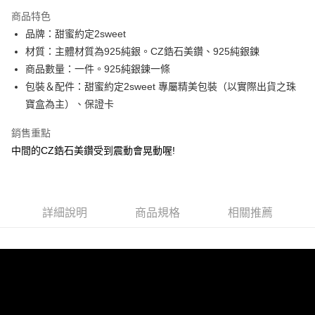
3 期 0 利率 每期
NT$1,493
21家銀行
商品特色
6 期 0 利率 每期
NT$746
21家銀行
合作金庫商業銀行
第一商業銀行
品牌：甜蜜約定2sweet
華南商業銀行
彰化商業銀行
合作金庫商業銀行
第一商業銀行
超商取貨付款
材質：主體材質為925純銀。CZ鋯石美鑽、925純銀鍊
上海商業儲蓄銀行
台北富邦商業銀行
華南商業銀行
彰化商業銀行
國泰世華商業銀行
兆豐國際商業銀行
商品數量：一件。925純銀鍊一條
LINE Pay
上海商業儲蓄銀行
台北富邦商業銀行
臺灣中小企業銀行
台中商業銀行
包裝＆配件：甜蜜約定2sweet 專屬精美包裝（以實際出貨之珠
國泰世華商業銀行
兆豐國際商業銀行
匯豐（台灣）商業銀行
華泰商業銀行
Apple Pay
臺灣中小企業銀行
台中商業銀行
寶盒為主）、保證卡
聯邦商業銀行
遠東國際商業銀行
匯豐（台灣）商業銀行
華泰商業銀行
街口支付
元大商業銀行
永豐商業銀行
銷售重點
聯邦商業銀行
遠東國際商業銀行
玉山商業銀行
星展（台灣）商業銀行
元大商業銀行
永豐商業銀行
中間的CZ鋯石美鑽受到震動會晃動喔!
悠遊付
台新國際商業銀行
中國信託商業銀行
玉山商業銀行
星展（台灣）商業銀行
台灣樂天信用卡公司
台新國際商業銀行
中國信託商業銀行
ATM付款
台灣樂天信用卡公司
運送方式
詳細說明
商品規格
相關推薦
全家取貨付款
每筆NT$60，滿NT$1,000(含以上)免運費
7-11取貨付款
每筆NT$60，滿NT$1,000(含以上)免運費