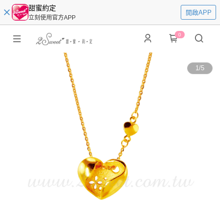
甜蜜約定
開啟APP
立刻使用官方APP
0
1
/
5