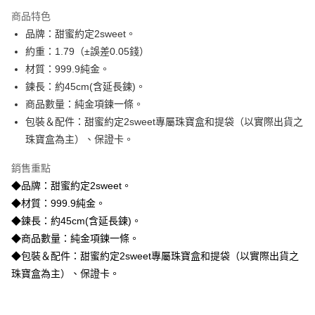
3 期 0 利率 每期
NT$18,646
21家銀行
商品特色
6 期 0 利率 每期
NT$9,323
21家銀行
合作金庫商業銀行
第一商業銀行
品牌：甜蜜約定2sweet。
華南商業銀行
彰化商業銀行
合作金庫商業銀行
第一商業銀行
LINE Pay
約重：1.79（±誤差0.05錢）
上海商業儲蓄銀行
台北富邦商業銀行
華南商業銀行
彰化商業銀行
國泰世華商業銀行
兆豐國際商業銀行
材質：999.9純金。
Apple Pay
上海商業儲蓄銀行
台北富邦商業銀行
臺灣中小企業銀行
台中商業銀行
鍊長：約45cm(含延長鍊)。
國泰世華商業銀行
兆豐國際商業銀行
匯豐（台灣）商業銀行
華泰商業銀行
街口支付
臺灣中小企業銀行
台中商業銀行
商品數量：純金項鍊一條。
聯邦商業銀行
遠東國際商業銀行
匯豐（台灣）商業銀行
華泰商業銀行
包裝＆配件：甜蜜約定2sweet專屬珠寶盒和提袋（以實際出貨之
悠遊付
元大商業銀行
永豐商業銀行
聯邦商業銀行
遠東國際商業銀行
珠寶盒為主）、保證卡。
玉山商業銀行
星展（台灣）商業銀行
元大商業銀行
永豐商業銀行
ATM付款
台新國際商業銀行
中國信託商業銀行
玉山商業銀行
星展（台灣）商業銀行
銷售重點
台灣樂天信用卡公司
台新國際商業銀行
中國信託商業銀行
◆品牌：甜蜜約定2sweet。
運送方式
台灣樂天信用卡公司
◆材質：999.9純金。
宅配
◆鍊長：約45cm(含延長鍊)。
每筆NT$80，滿NT$1,000(含以上)免運費
◆商品數量：純金項鍊一條。
離島宅配
◆包裝＆配件：甜蜜約定2sweet專屬珠寶盒和提袋（以實際出貨之
每筆NT$220，滿NT$3,000(含以上)免運費
珠寶盒為主）、保證卡。