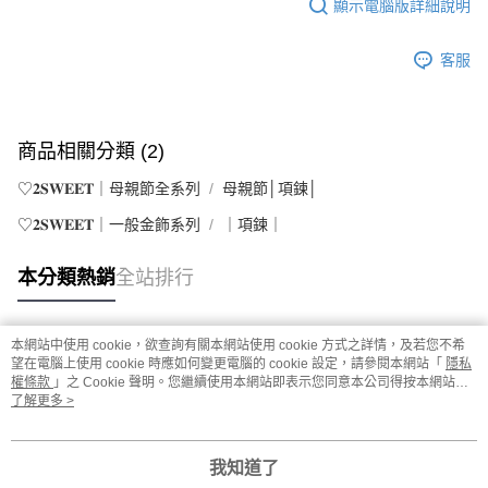
顯示電腦版詳細說明
客服
商品相關分類 (2)
♡𝟐𝐒𝐖𝐄𝐄𝐓｜母親節全系列
母親節│項鍊│
♡𝟐𝐒𝐖𝐄𝐄𝐓｜一般金飾系列
｜項鍊｜
本分類熱銷
全站排行
本網站中使用 cookie，欲查詢有關本網站使用 cookie 方式之詳情，及若您不希
熱門標籤
望在電腦上使用 cookie 時應如何變更電腦的 cookie 設定，請參閱本網站「
隱私
權條款
」之 Cookie 聲明。您繼續使用本網站即表示您同意本公司得按本網站使
用條款之 Cookie 聲明使用 cookie。
了解更多 >
我知道了