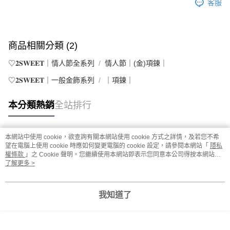
客服
商品相關分類 (2)
♡𝟐𝐒𝐖𝐄𝐄𝐓｜情人節全系列
情人節｜(金)項鍊｜
♡𝟐𝐒𝐖𝐄𝐄𝐓｜一般金飾系列
｜項鍊｜
本分類熱銷
全站排行
本網站中使用 cookie，欲查詢有關本網站使用 cookie 方式之詳情，及若您不希
熱門標籤
望在電腦上使用 cookie 時應如何變更電腦的 cookie 設定，請參閱本網站「
隱私
權條款
」之 Cookie 聲明。您繼續使用本網站即表示您同意本公司得按本網站使
用條款之 Cookie 聲明使用 cookie。
了解更多 >
我知道了