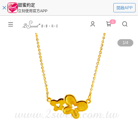
甜蜜約定
開啟APP
立刻使用官方APP
0
1
/
4