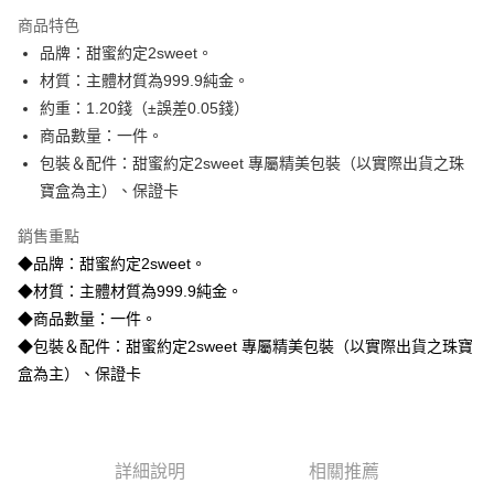
3 期 0 利率 每期
NT$13,093
21家銀行
商品特色
6 期 0 利率 每期
NT$6,546
21家銀行
合作金庫商業銀行
第一商業銀行
品牌：甜蜜約定2sweet。
華南商業銀行
彰化商業銀行
合作金庫商業銀行
第一商業銀行
LINE Pay
材質：主體材質為999.9純金。
上海商業儲蓄銀行
台北富邦商業銀行
華南商業銀行
彰化商業銀行
國泰世華商業銀行
兆豐國際商業銀行
約重：1.20錢（±誤差0.05錢）
Apple Pay
上海商業儲蓄銀行
台北富邦商業銀行
臺灣中小企業銀行
台中商業銀行
商品數量：一件。
國泰世華商業銀行
兆豐國際商業銀行
匯豐（台灣）商業銀行
華泰商業銀行
街口支付
臺灣中小企業銀行
台中商業銀行
包裝＆配件：甜蜜約定2sweet 專屬精美包裝（以實際出貨之珠
聯邦商業銀行
遠東國際商業銀行
匯豐（台灣）商業銀行
華泰商業銀行
寶盒為主）、保證卡
悠遊付
元大商業銀行
永豐商業銀行
聯邦商業銀行
遠東國際商業銀行
玉山商業銀行
星展（台灣）商業銀行
元大商業銀行
永豐商業銀行
銷售重點
ATM付款
台新國際商業銀行
中國信託商業銀行
玉山商業銀行
星展（台灣）商業銀行
◆品牌：甜蜜約定2sweet。
台灣樂天信用卡公司
台新國際商業銀行
中國信託商業銀行
◆材質：主體材質為999.9純金。
運送方式
台灣樂天信用卡公司
◆商品數量：一件。
宅配
◆包裝＆配件：甜蜜約定2sweet 專屬精美包裝（以實際出貨之珠寶
每筆NT$80，滿NT$1,000(含以上)免運費
盒為主）、保證卡
離島宅配
每筆NT$220，滿NT$3,000(含以上)免運費
詳細說明
相關推薦