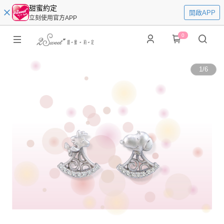
甜蜜約定
開啟APP
立刻使用官方APP
0
1
/
6