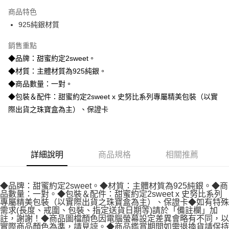
3 期 0 利率 每期
NT$1,226
21家銀行
商品特色
6 期 0 利率 每期
NT$613
21家銀行
合作金庫商業銀行
第一商業銀行
925純銀材質
華南商業銀行
彰化商業銀行
合作金庫商業銀行
第一商業銀行
超商取貨付款
上海商業儲蓄銀行
台北富邦商業銀行
華南商業銀行
彰化商業銀行
銷售重點
國泰世華商業銀行
兆豐國際商業銀行
LINE Pay
上海商業儲蓄銀行
台北富邦商業銀行
◆品牌：甜蜜約定2sweet。
臺灣中小企業銀行
台中商業銀行
國泰世華商業銀行
兆豐國際商業銀行
◆材質：主體材質為925純銀。
匯豐（台灣）商業銀行
華泰商業銀行
Apple Pay
臺灣中小企業銀行
台中商業銀行
聯邦商業銀行
遠東國際商業銀行
◆商品數量：一對。
匯豐（台灣）商業銀行
華泰商業銀行
街口支付
元大商業銀行
永豐商業銀行
◆包裝＆配件：甜蜜約定2sweet x 史努比系列專屬精美包裝（以實
聯邦商業銀行
遠東國際商業銀行
玉山商業銀行
星展（台灣）商業銀行
元大商業銀行
永豐商業銀行
際出貨之珠寶盒為主）、保證卡
悠遊付
台新國際商業銀行
中國信託商業銀行
玉山商業銀行
星展（台灣）商業銀行
台灣樂天信用卡公司
台新國際商業銀行
中國信託商業銀行
ATM付款
台灣樂天信用卡公司
運送方式
詳細說明
商品規格
相關推薦
全家取貨付款
每筆NT$60，滿NT$1,000(含以上)免運費
◆品牌：甜蜜約定2sweet。◆材質：主體材質為925純銀。◆商
品數量：一對。◆包裝＆配件：甜蜜約定2sweet x 史努比系列
專屬精美包裝（以實際出貨之珠寶盒為主）、保證卡◆如有特殊
7-11取貨付款
需求(長度、戒圍、包裝、指定送貨日期等)請於「備註欄」加
每筆NT$60，滿NT$1,000(含以上)免運費
註，謝謝！◆商品圖檔顏色因電腦螢幕設定差異會略有不同，以
實際商品顏色為準，請見諒。◆商品鑑賞期間如需退換貨請保持