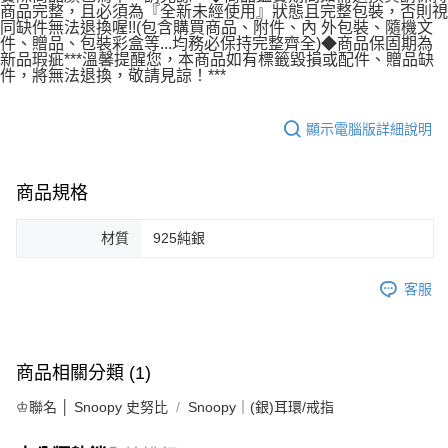
商品完整，且必須為『全新未經使用』狀態且完整包裝，否則視
宅配
同缺件無法退換喔!!(包含購買商品、附件、內 外包裝、隨機文
每筆NT$80，滿NT$1,000(含以上)免運費
件、贈品、包裝彩盒等...均務必保持完整齊全)◆商品保固期為
新品瑕疵***溫馨提醒您，本商品如有標籤毀損或配件、贈品缺
件，將無法退換，敬請見諒！***
離島宅配
每筆NT$220，滿NT$3,000(含以上)免運費
顯示電腦版詳細說明
商品規格
材質
925純銀
客服
商品相關分類 (1)
♔聯名 │ Snoopy 史努比
Snoopy｜(銀)耳環/戒指