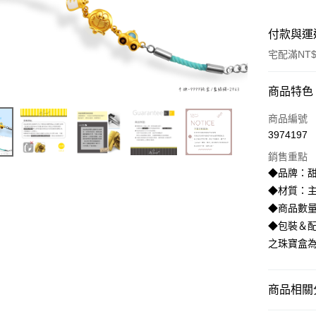
付款與運
宅配滿NT$
付款方式
商品特色
信用卡一
商品編號
3974197
信用卡分
銷售重點
3 期 
◆品牌：甜
6 期 
合作金
◆材質：主
華南商
◆商品數
合作金
LINE Pay
上海商
華南商
◆包裝＆配
國泰世
Apple Pay
上海商
之珠寶盒
臺灣中
國泰世
匯豐（
街口支付
臺灣中
聯邦商
匯豐（
商品相關分
悠遊付
元大商
聯邦商
玉山商
元大商