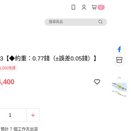
0
943【◆約重：0.77錢（±誤差0.05錢）】
1,000免運
,400
預計 7 個工作天出貨