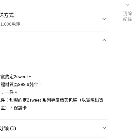
清除
送方式
紀錄
1,000免運
次付款
期付款
0 利率 每期
NT$8,133
21家銀行
蜜約定2sweet。
0 利率 每期
NT$4,066
21家銀行
庫商業銀行
第一商業銀行
體材質為999.9純金。
業銀行
彰化商業銀行
量：一件。
庫商業銀行
第一商業銀行
業儲蓄銀行
台北富邦商業銀行
業銀行
彰化商業銀行
件：甜蜜約定2sweet 系列專屬精美包裝（以實際出貨
華商業銀行
兆豐國際商業銀行
業儲蓄銀行
台北富邦商業銀行
為主）、保證卡
小企業銀行
台中商業銀行
華商業銀行
兆豐國際商業銀行
台灣）商業銀行
華泰商業銀行
小企業銀行
台中商業銀行
業銀行
遠東國際商業銀行
台灣）商業銀行
華泰商業銀行
類 (1)
業銀行
永豐商業銀行
業銀行
遠東國際商業銀行
業銀行
星展（台灣）商業銀行
業銀行
永豐商業銀行