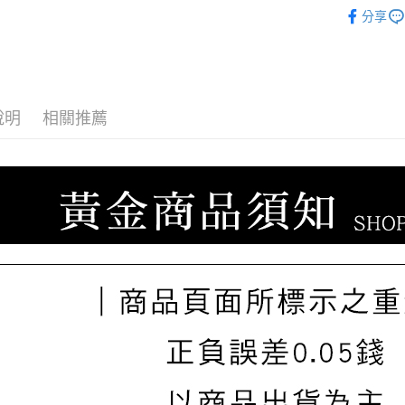
ATM付款
♔聯名 │ 
台新國
玉山商
分享
台灣樂
台新國
台灣樂
運送方式
宅配
說明
相關推薦
每筆NT$8
離島宅配
每筆NT$2