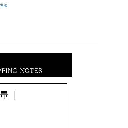
Doraemon 哆啦Ａ夢
哆啦A夢｜BABY系列
際商業銀行
中國信託商業銀行
業銀行
星展（台灣）商業銀行
客服
天信用卡公司
際商業銀行
中國信託商業銀行
天信用卡公司
0，滿NT$1,000(含以上)免運費
20，滿NT$3,000(含以上)免運費