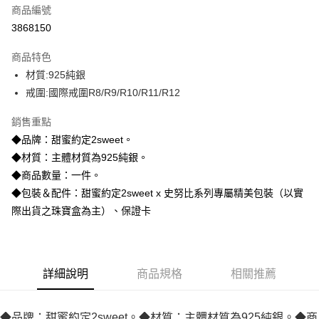
商品編號
信用卡分期付款
3868150
3 期 0 利率 每期
NT$1,226
21家銀行
商品特色
6 期 0 利率 每期
NT$613
21家銀行
合作金庫商業銀行
第一商業銀行
材質:925純銀
華南商業銀行
彰化商業銀行
合作金庫商業銀行
第一商業銀行
超商取貨付款
戒圍:國際戒圍R8/R9/R10/R11/R12
上海商業儲蓄銀行
台北富邦商業銀行
華南商業銀行
彰化商業銀行
國泰世華商業銀行
兆豐國際商業銀行
LINE Pay
上海商業儲蓄銀行
台北富邦商業銀行
銷售重點
臺灣中小企業銀行
台中商業銀行
國泰世華商業銀行
兆豐國際商業銀行
◆品牌：甜蜜約定2sweet。
匯豐（台灣）商業銀行
華泰商業銀行
Apple Pay
臺灣中小企業銀行
台中商業銀行
聯邦商業銀行
遠東國際商業銀行
◆材質：主體材質為925純銀。
匯豐（台灣）商業銀行
華泰商業銀行
街口支付
元大商業銀行
永豐商業銀行
◆商品數量：一件。
聯邦商業銀行
遠東國際商業銀行
玉山商業銀行
星展（台灣）商業銀行
元大商業銀行
永豐商業銀行
◆包裝＆配件：甜蜜約定2sweet x 史努比系列專屬精美包裝（以實
悠遊付
台新國際商業銀行
中國信託商業銀行
玉山商業銀行
星展（台灣）商業銀行
際出貨之珠寶盒為主）、保證卡
台灣樂天信用卡公司
台新國際商業銀行
中國信託商業銀行
ATM付款
台灣樂天信用卡公司
運送方式
詳細說明
商品規格
相關推薦
全家取貨付款
每筆NT$60，滿NT$1,000(含以上)免運費
◆品牌：甜蜜約定2sweet。◆材質：主體材質為925純銀。◆商