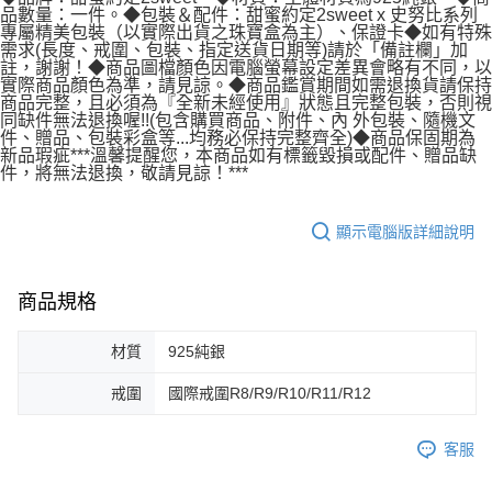
7-11取貨付款
品數量：一件。◆包裝＆配件：甜蜜約定2sweet x 史努比系列
專屬精美包裝（以實際出貨之珠寶盒為主）、保證卡◆如有特殊
每筆NT$60，滿NT$1,000(含以上)免運費
需求(長度、戒圍、包裝、指定送貨日期等)請於「備註欄」加
註，謝謝！◆商品圖檔顏色因電腦螢幕設定差異會略有不同，以
宅配
實際商品顏色為準，請見諒。◆商品鑑賞期間如需退換貨請保持
商品完整，且必須為『全新未經使用』狀態且完整包裝，否則視
每筆NT$80，滿NT$1,000(含以上)免運費
同缺件無法退換喔!!(包含購買商品、附件、內 外包裝、隨機文
件、贈品、包裝彩盒等...均務必保持完整齊全)◆商品保固期為
離島宅配
新品瑕疵***溫馨提醒您，本商品如有標籤毀損或配件、贈品缺
件，將無法退換，敬請見諒！***
每筆NT$220，滿NT$3,000(含以上)免運費
顯示電腦版詳細說明
商品規格
材質
925純銀
戒圍
國際戒圍R8/R9/R10/R11/R12
客服