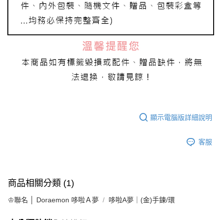
顯示電腦版詳細說明
客服
商品相關分類 (1)
♔聯名 │ Doraemon 哆啦Ａ夢
哆啦A夢｜(金)手鍊/環