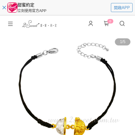
甜蜜約定
開啟APP
立刻使用官方APP
0
1
/
5