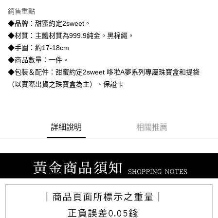
3 期 0 利率 每期
NT$7,833
21家銀行
銷售重點
6 期 0 利率 每期
NT$3,916
21家銀行
合作金庫商業銀行
第一商業銀行
◆品牌：甜蜜約定2sweet。
華南商業銀行
彰化商業銀行
合作金庫商業銀行
第一商業銀行
LINE Pay
◆材質：主體材質為999.9純金。黑棉繩。
上海商業儲蓄銀行
台北富邦商業銀行
華南商業銀行
彰化商業銀行
國泰世華商業銀行
兆豐國際商業銀行
◆手圍：約17-18cm
Apple Pay
上海商業儲蓄銀行
台北富邦商業銀行
臺灣中小企業銀行
台中商業銀行
◆商品數量：一件。
國泰世華商業銀行
兆豐國際商業銀行
匯豐（台灣）商業銀行
華泰商業銀行
街口支付
臺灣中小企業銀行
台中商業銀行
◆包裝＆配件：甜蜜約定2sweet 哆啦A夢系列專屬珠寶盒和提袋
聯邦商業銀行
遠東國際商業銀行
匯豐（台灣）商業銀行
華泰商業銀行
（以實際出貨之珠寶盒為主）、保證卡
悠遊付
元大商業銀行
永豐商業銀行
聯邦商業銀行
遠東國際商業銀行
玉山商業銀行
星展（台灣）商業銀行
元大商業銀行
永豐商業銀行
ATM付款
台新國際商業銀行
中國信託商業銀行
玉山商業銀行
星展（台灣）商業銀行
台灣樂天信用卡公司
台新國際商業銀行
中國信託商業銀行
詳細說明
相關推薦
運送方式
台灣樂天信用卡公司
宅配
每筆NT$80，滿NT$1,000(含以上)免運費
離島宅配
每筆NT$220，滿NT$3,000(含以上)免運費