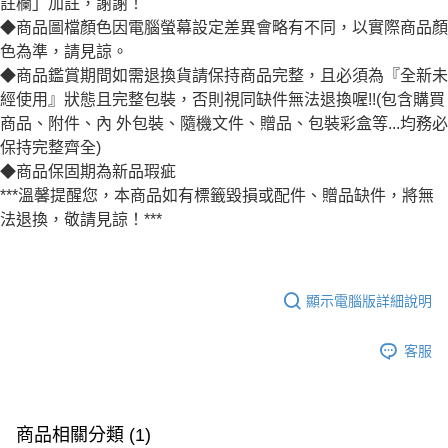
註欄」加註，謝謝！
宅配
◆商品圖檔顏色因電腦螢幕設定差異會略有不同，以實際商品顏
每筆NT$80，滿NT$1,000(含以上)免運費
色為準，請見諒。
◆商品鑑賞期間如需退換貨請保持商品完整，且必須為『全新未
離島宅配
經使用』狀態且完整包裝，否則視同缺件無法退換喔!!(包含購買
每筆NT$220，滿NT$3,000(含以上)免運費
商品、附件、內 外包裝、隨機文件、贈品、包裝彩盒等...均務必
保持完整齊全)
◆商品保固期為新品瑕疵
***溫馨提醒您，本商品如有標籤毀損或配件、贈品缺件，將無
法退換，敬請見諒！***
顯示電腦版詳細說明
客服
商品相關分類 (1)