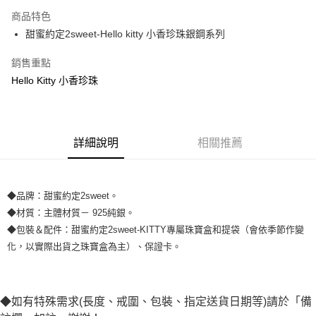
3 期 0 利率 每期
NT$1,160
21家銀行
商品特色
6 期 0 利率 每期
NT$580
21家銀行
合作金庫商業銀行
第一商業銀行
甜蜜約定2sweet-Hello kitty 小香珍珠銀鋼系列
華南商業銀行
彰化商業銀行
合作金庫商業銀行
第一商業銀行
超商取貨付款
上海商業儲蓄銀行
台北富邦商業銀行
華南商業銀行
彰化商業銀行
銷售重點
國泰世華商業銀行
兆豐國際商業銀行
LINE Pay
上海商業儲蓄銀行
台北富邦商業銀行
Hello Kitty 小香珍珠
臺灣中小企業銀行
台中商業銀行
國泰世華商業銀行
兆豐國際商業銀行
匯豐（台灣）商業銀行
華泰商業銀行
Apple Pay
臺灣中小企業銀行
台中商業銀行
聯邦商業銀行
遠東國際商業銀行
匯豐（台灣）商業銀行
華泰商業銀行
街口支付
元大商業銀行
永豐商業銀行
聯邦商業銀行
遠東國際商業銀行
玉山商業銀行
詳細說明
星展（台灣）商業銀行
相關推薦
元大商業銀行
永豐商業銀行
悠遊付
台新國際商業銀行
中國信託商業銀行
玉山商業銀行
星展（台灣）商業銀行
台灣樂天信用卡公司
台新國際商業銀行
中國信託商業銀行
ATM付款
台灣樂天信用卡公司
◆品牌：甜蜜約定2sweet。
◆材質：主體材質－ 925純銀。
運送方式
◆包裝＆配件：甜蜜約定2sweet-KITTY專屬珠寶盒和提袋（會依季節作變
全家取貨付款
化，以實際出貨之珠寶盒為主）、保證卡。
每筆NT$60，滿NT$1,000(含以上)免運費
7-11取貨付款
每筆NT$60，滿NT$1,000(含以上)免運費
◆如有特殊需求(長度、戒圍、包裝、指定送貨日期等)請於「備