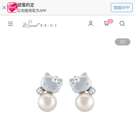
甜蜜約定
開啟APP
立刻使用官方APP
0
1
/
2