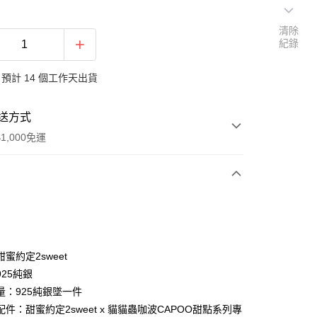
清除
紀錄
預計 14 個工作天出貨
送方式
1,000免運
次付款
期付款
0 利率 每期
NT$1,426
21家銀行
蜜約定2sweet
0 利率 每期
NT$713
21家銀行
庫商業銀行
第一商業銀行
25純銀
業銀行
彰化商業銀行
量：925純銀墜一件
庫商業銀行
第一商業銀行
付款
業儲蓄銀行
台北富邦商業銀行
業銀行
彰化商業銀行
件：甜蜜約定2sweet x 貓貓蟲咖波CAPOO甜點系列專
華商業銀行
兆豐國際商業銀行