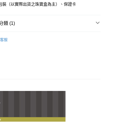
業儲蓄銀行
台北富邦商業銀行
包裝（以實際出貨之珠寶盒為主）、保證卡
小企業銀行
台中商業銀行
華商業銀行
兆豐國際商業銀行
台灣）商業銀行
華泰商業銀行
小企業銀行
台中商業銀行
業銀行
遠東國際商業銀行
台灣）商業銀行
華泰商業銀行
類 (1)
業銀行
永豐商業銀行
業銀行
遠東國際商業銀行
業銀行
星展（台灣）商業銀行
業銀行
永豐商業銀行
 貓貓蟲咖波
貓貓蟲咖波｜夏日小浪漫系列
際商業銀行
中國信託商業銀行
業銀行
星展（台灣）商業銀行
客服
天信用卡公司
際商業銀行
中國信託商業銀行
天信用卡公司
付款
0，滿NT$1,000(含以上)免運費
付款
0，滿NT$1,000(含以上)免運費
0，滿NT$1,000(含以上)免運費