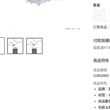
數量
訂製商品：
付款與運
超取滿NT$
付款方式
商品特色
信用卡一
商品編號
11953083
信用卡分
商品特色
3 期 
品牌：甜
6 期 
合作金
材質：9
華南商
商品數
合作金
超商取貨
上海商
華南商
包裝＆配
國泰世