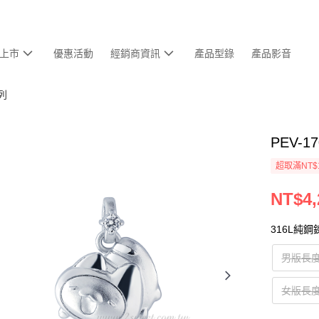
上市
優惠活動
經銷商資訊
產品型錄
產品影音
列
PEV-17
超取滿NT$
NT$4,
316L純鋼
男版長
女版長