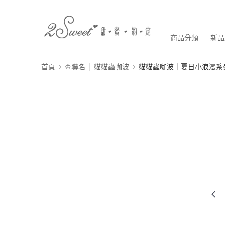
商品分類
新品
首頁
♔聯名 │ 貓貓蟲咖波
貓貓蟲咖波｜夏日小浪漫系