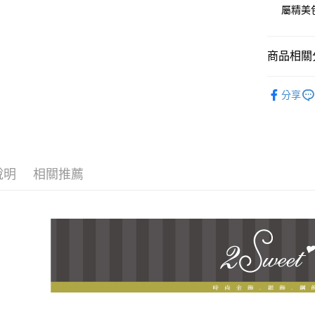
LINE Pay
上海商
屬精美
臺灣中
國泰世
匯豐（
Apple Pay
臺灣中
聯邦商
匯豐（
商品相關分
街口支付
元大商
聯邦商
玉山商
元大商
悠遊付
♔聯名 │
台新國
玉山商
分享
台灣樂
台新國
ATM付款
台灣樂
運送方式
說明
相關推薦
全家取貨
每筆NT$6
7-11取貨
每筆NT$6
宅配
每筆NT$8