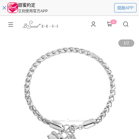
甜蜜約定
開啟APP
立刻使用官方APP
0
1
/
2