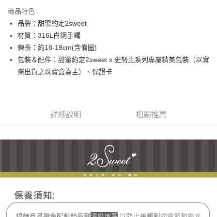
3 期 0 利率 每期
NT$1,193
21家銀行
商品特色
6 期 0 利率 每期
NT$596
21家銀行
合作金庫商業銀行
第一商業銀行
品牌：甜蜜約定2sweet
華南商業銀行
彰化商業銀行
合作金庫商業銀行
第一商業銀行
超商取貨付款
材質：316L白鋼手鐲
上海商業儲蓄銀行
台北富邦商業銀行
華南商業銀行
彰化商業銀行
國泰世華商業銀行
兆豐國際商業銀行
鍊長：約18-19cm(含備圈)
LINE Pay
上海商業儲蓄銀行
台北富邦商業銀行
臺灣中小企業銀行
台中商業銀行
包裝＆配件：甜蜜約定2sweet x 史努比系列專屬精美包裝（以實
國泰世華商業銀行
兆豐國際商業銀行
匯豐（台灣）商業銀行
華泰商業銀行
Apple Pay
臺灣中小企業銀行
台中商業銀行
際出貨之珠寶盒為主）、保證卡
聯邦商業銀行
遠東國際商業銀行
匯豐（台灣）商業銀行
華泰商業銀行
街口支付
元大商業銀行
永豐商業銀行
聯邦商業銀行
遠東國際商業銀行
玉山商業銀行
星展（台灣）商業銀行
元大商業銀行
永豐商業銀行
悠遊付
台新國際商業銀行
中國信託商業銀行
玉山商業銀行
星展（台灣）商業銀行
詳細說明
相關推薦
台灣樂天信用卡公司
台新國際商業銀行
中國信託商業銀行
ATM付款
台灣樂天信用卡公司
運送方式
全家取貨付款
每筆NT$60，滿NT$1,000(含以上)免運費
7-11取貨付款
每筆NT$60，滿NT$1,000(含以上)免運費