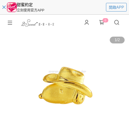
甜蜜約定
開啟APP
立刻使用官方APP
0
1
/
2