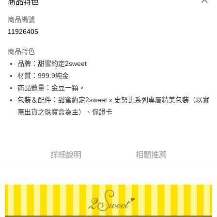
商品特色
信用卡一次付款
商品編號
信用卡分期付款
11926405
3 期 0 利率 每期
NT$2,433
21家銀行
商品特色
6 期 0 利率 每期
NT$1,216
21家銀行
合作金庫商業銀行
第一商業銀行
品牌：甜蜜約定2sweet
華南商業銀行
彰化商業銀行
合作金庫商業銀行
第一商業銀行
LINE Pay
材質：999.9純金
上海商業儲蓄銀行
台北富邦商業銀行
華南商業銀行
彰化商業銀行
國泰世華商業銀行
兆豐國際商業銀行
商品數量：金豆一顆。
Apple Pay
上海商業儲蓄銀行
台北富邦商業銀行
臺灣中小企業銀行
台中商業銀行
包裝＆配件：甜蜜約定2sweet x 史努比系列專屬精美包裝（以實
國泰世華商業銀行
兆豐國際商業銀行
匯豐（台灣）商業銀行
華泰商業銀行
街口支付
臺灣中小企業銀行
台中商業銀行
際出貨之珠寶盒為主）、保證卡
聯邦商業銀行
遠東國際商業銀行
匯豐（台灣）商業銀行
華泰商業銀行
悠遊付
元大商業銀行
永豐商業銀行
聯邦商業銀行
遠東國際商業銀行
玉山商業銀行
星展（台灣）商業銀行
元大商業銀行
永豐商業銀行
ATM付款
台新國際商業銀行
中國信託商業銀行
玉山商業銀行
星展（台灣）商業銀行
詳細說明
相關推薦
台灣樂天信用卡公司
台新國際商業銀行
中國信託商業銀行
運送方式
台灣樂天信用卡公司
宅配
每筆NT$80，滿NT$1,000(含以上)免運費
離島宅配