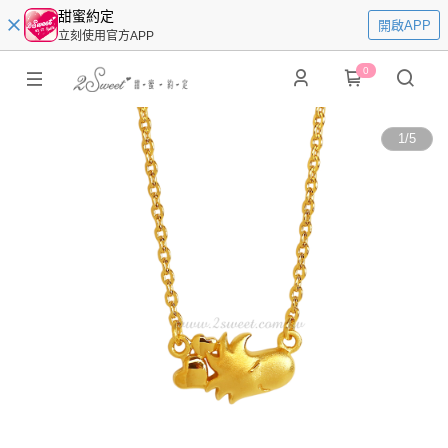
甜蜜約定
開啟APP
立刻使用官方APP
0
1
/
5