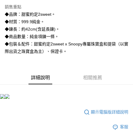
3 期 0 利率 每期
NT$10,533
21家銀行
銷售重點
6 期 0 利率 每期
NT$5,266
21家銀行
合作金庫商業銀行
第一商業銀行
◆品牌：甜蜜約定2sweet。
華南商業銀行
彰化商業銀行
合作金庫商業銀行
第一商業銀行
LINE Pay
◆材質：999.9純金。
上海商業儲蓄銀行
台北富邦商業銀行
華南商業銀行
彰化商業銀行
國泰世華商業銀行
兆豐國際商業銀行
◆鍊長：約42cm(含延長鍊)。
Apple Pay
上海商業儲蓄銀行
台北富邦商業銀行
臺灣中小企業銀行
台中商業銀行
◆商品數量：純金項鍊一條。
國泰世華商業銀行
兆豐國際商業銀行
匯豐（台灣）商業銀行
華泰商業銀行
街口支付
臺灣中小企業銀行
台中商業銀行
◆包裝＆配件：甜蜜約定2sweet x Snoopy專屬珠寶盒和提袋（以實
聯邦商業銀行
遠東國際商業銀行
匯豐（台灣）商業銀行
華泰商業銀行
際出貨之珠寶盒為主）、保證卡。
悠遊付
元大商業銀行
永豐商業銀行
聯邦商業銀行
遠東國際商業銀行
玉山商業銀行
星展（台灣）商業銀行
元大商業銀行
永豐商業銀行
ATM付款
台新國際商業銀行
中國信託商業銀行
玉山商業銀行
星展（台灣）商業銀行
台灣樂天信用卡公司
台新國際商業銀行
中國信託商業銀行
詳細說明
相關推薦
運送方式
台灣樂天信用卡公司
宅配
每筆NT$80，滿NT$1,000(含以上)免運費
離島宅配
顯示電腦版詳細說明
每筆NT$220，滿NT$3,000(含以上)免運費
客服