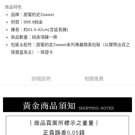
3 期 0 利率 每期
NT$10,860
21家銀行
商品特色
6 期 0 利率 每期
NT$5,430
21家銀行
合作金庫商業銀行
第一商業銀行
品牌：甜蜜約定2sweet
華南商業銀行
彰化商業銀行
合作金庫商業銀行
第一商業銀行
LINE Pay
材質：999.9純金
上海商業儲蓄銀行
台北富邦商業銀行
華南商業銀行
彰化商業銀行
國泰世華商業銀行
兆豐國際商業銀行
鍊長：約41.4-42cm(含延長鍊)
Apple Pay
上海商業儲蓄銀行
台北富邦商業銀行
臺灣中小企業銀行
台中商業銀行
商品數量：純金項鍊一條
國泰世華商業銀行
兆豐國際商業銀行
匯豐（台灣）商業銀行
華泰商業銀行
街口支付
臺灣中小企業銀行
台中商業銀行
包裝＆配件：甜蜜約定2sweet系列專屬精美包裝（以實際出貨之
聯邦商業銀行
遠東國際商業銀行
匯豐（台灣）商業銀行
華泰商業銀行
珠寶盒為主）、保證卡
悠遊付
元大商業銀行
永豐商業銀行
聯邦商業銀行
遠東國際商業銀行
玉山商業銀行
星展（台灣）商業銀行
元大商業銀行
永豐商業銀行
ATM付款
台新國際商業銀行
中國信託商業銀行
玉山商業銀行
星展（台灣）商業銀行
台灣樂天信用卡公司
台新國際商業銀行
中國信託商業銀行
詳細說明
相關推薦
運送方式
台灣樂天信用卡公司
宅配
每筆NT$80，滿NT$1,000(含以上)免運費
離島宅配
每筆NT$220，滿NT$3,000(含以上)免運費