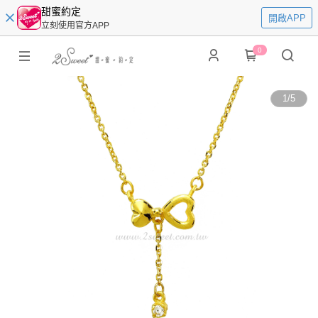
甜蜜約定
開啟APP
立刻使用官方APP
0
1
/
5