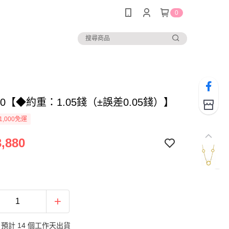
0
360【◆約重：1.05錢（±誤差0.05錢）】
1,000免運
,880
預計 14 個工作天出貨