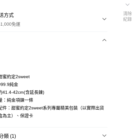
清除
送方式
紀錄
1,000免運
次付款
期付款
0 利率 每期
NT$11,293
21家銀行
蜜約定2sweet
0 利率 每期
NT$5,646
21家銀行
庫商業銀行
第一商業銀行
99.9純金
業銀行
彰化商業銀行
41.4-42cm(含延長鍊)
庫商業銀行
第一商業銀行
業儲蓄銀行
台北富邦商業銀行
業銀行
彰化商業銀行
量：純金項鍊一條
華商業銀行
兆豐國際商業銀行
業儲蓄銀行
台北富邦商業銀行
配件：甜蜜約定2sweet系列專屬精美包裝（以實際出貨
小企業銀行
台中商業銀行
華商業銀行
兆豐國際商業銀行
盒為主）、保證卡
台灣）商業銀行
華泰商業銀行
小企業銀行
台中商業銀行
業銀行
遠東國際商業銀行
台灣）商業銀行
華泰商業銀行
業銀行
永豐商業銀行
業銀行
遠東國際商業銀行
類 (1)
業銀行
星展（台灣）商業銀行
業銀行
永豐商業銀行