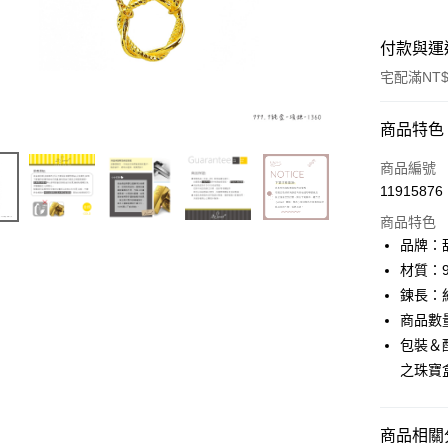
付款與運
宅配滿NT$
付款方式
商品特色
信用卡一
商品編號
11915876
信用卡分
商品特色
3 期 
品牌：甜
6 期 
合作金
材質：9
華南商
鍊長：約
合作金
LINE Pay
上海商
華南商
商品數
國泰世
Apple Pay
上海商
包裝＆
臺灣中
國泰世
之珠寶
匯豐（
街口支付
臺灣中
聯邦商
匯豐（
悠遊付
元大商
聯邦商
商品相關分
玉山商
元大商