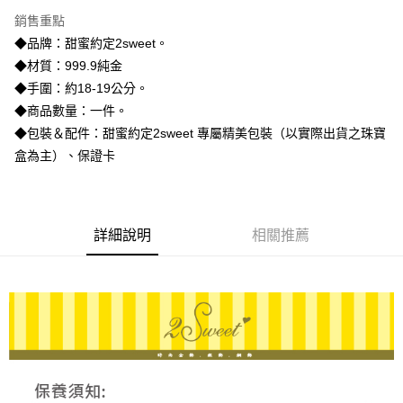
3 期 0 利率 每期
NT$5,866
21家銀行
銷售重點
6 期 0 利率 每期
NT$2,933
21家銀行
合作金庫商業銀行
第一商業銀行
◆品牌：甜蜜約定2sweet。
華南商業銀行
彰化商業銀行
合作金庫商業銀行
第一商業銀行
LINE Pay
◆材質：999.9純金
上海商業儲蓄銀行
台北富邦商業銀行
華南商業銀行
彰化商業銀行
國泰世華商業銀行
兆豐國際商業銀行
◆手圍：約18-19公分。
Apple Pay
上海商業儲蓄銀行
台北富邦商業銀行
臺灣中小企業銀行
台中商業銀行
◆商品數量：一件。
國泰世華商業銀行
兆豐國際商業銀行
匯豐（台灣）商業銀行
華泰商業銀行
街口支付
臺灣中小企業銀行
台中商業銀行
◆包裝＆配件：甜蜜約定2sweet 專屬精美包裝（以實際出貨之珠寶
聯邦商業銀行
遠東國際商業銀行
匯豐（台灣）商業銀行
華泰商業銀行
盒為主）、保證卡
悠遊付
元大商業銀行
永豐商業銀行
聯邦商業銀行
遠東國際商業銀行
玉山商業銀行
星展（台灣）商業銀行
元大商業銀行
永豐商業銀行
ATM付款
台新國際商業銀行
中國信託商業銀行
玉山商業銀行
星展（台灣）商業銀行
台灣樂天信用卡公司
台新國際商業銀行
中國信託商業銀行
詳細說明
相關推薦
運送方式
台灣樂天信用卡公司
宅配
每筆NT$80，滿NT$1,000(含以上)免運費
離島宅配
每筆NT$220，滿NT$3,000(含以上)免運費