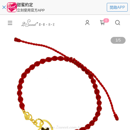
甜蜜約定
開啟APP
立刻使用官方APP
0
1
/
5