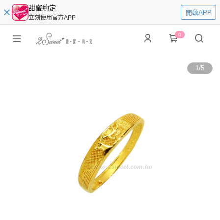
甜蜜約定
開啟APP
立刻使用官方APP
0
1
/
5