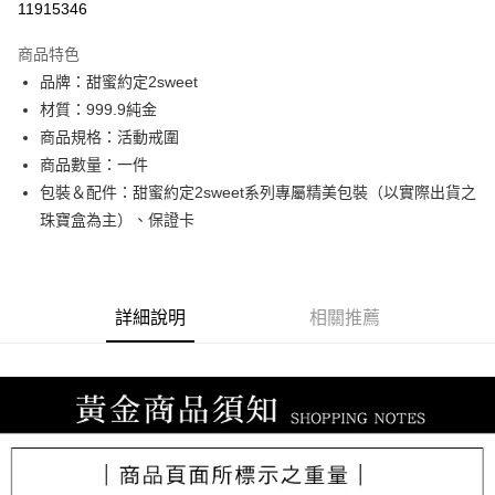
11915346
3 期 0 利率 每期
NT$7,906
21家銀行
商品特色
6 期 0 利率 每期
NT$3,953
21家銀行
合作金庫商業銀行
第一商業銀行
品牌：甜蜜約定2sweet
華南商業銀行
彰化商業銀行
合作金庫商業銀行
第一商業銀行
LINE Pay
材質：999.9純金
上海商業儲蓄銀行
台北富邦商業銀行
華南商業銀行
彰化商業銀行
國泰世華商業銀行
兆豐國際商業銀行
商品規格：活動戒圍
Apple Pay
上海商業儲蓄銀行
台北富邦商業銀行
臺灣中小企業銀行
台中商業銀行
商品數量：一件
國泰世華商業銀行
兆豐國際商業銀行
匯豐（台灣）商業銀行
華泰商業銀行
街口支付
臺灣中小企業銀行
台中商業銀行
包裝＆配件：甜蜜約定2sweet系列專屬精美包裝（以實際出貨之
聯邦商業銀行
遠東國際商業銀行
匯豐（台灣）商業銀行
華泰商業銀行
珠寶盒為主）、保證卡
悠遊付
元大商業銀行
永豐商業銀行
聯邦商業銀行
遠東國際商業銀行
玉山商業銀行
星展（台灣）商業銀行
元大商業銀行
永豐商業銀行
ATM付款
台新國際商業銀行
中國信託商業銀行
玉山商業銀行
星展（台灣）商業銀行
台灣樂天信用卡公司
台新國際商業銀行
中國信託商業銀行
詳細說明
相關推薦
運送方式
台灣樂天信用卡公司
宅配
每筆NT$80，滿NT$1,000(含以上)免運費
離島宅配
每筆NT$220，滿NT$3,000(含以上)免運費