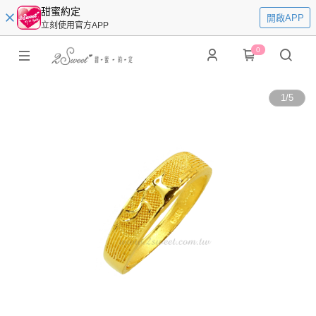
甜蜜約定
開啟APP
立刻使用官方APP
0
1
/
5