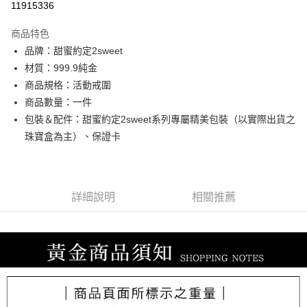
11915336
3 期 0 利率 每期
NT$12,586
21家銀行
商品特色
6 期 0 利率 每期
NT$6,293
21家銀行
合作金庫商業銀行
第一商業銀行
品牌：甜蜜約定2sweet
華南商業銀行
彰化商業銀行
合作金庫商業銀行
第一商業銀行
LINE Pay
材質：999.9純金
上海商業儲蓄銀行
台北富邦商業銀行
華南商業銀行
彰化商業銀行
國泰世華商業銀行
兆豐國際商業銀行
商品規格：活動戒圍
Apple Pay
上海商業儲蓄銀行
台北富邦商業銀行
臺灣中小企業銀行
台中商業銀行
商品數量：一件
國泰世華商業銀行
兆豐國際商業銀行
匯豐（台灣）商業銀行
華泰商業銀行
街口支付
臺灣中小企業銀行
台中商業銀行
包裝＆配件：甜蜜約定2sweet系列專屬精美包裝（以實際出貨之
聯邦商業銀行
遠東國際商業銀行
匯豐（台灣）商業銀行
華泰商業銀行
珠寶盒為主）、保證卡
悠遊付
元大商業銀行
永豐商業銀行
聯邦商業銀行
遠東國際商業銀行
玉山商業銀行
星展（台灣）商業銀行
元大商業銀行
永豐商業銀行
ATM付款
台新國際商業銀行
中國信託商業銀行
玉山商業銀行
星展（台灣）商業銀行
台灣樂天信用卡公司
台新國際商業銀行
中國信託商業銀行
詳細說明
相關推薦
運送方式
台灣樂天信用卡公司
宅配
每筆NT$80，滿NT$1,000(含以上)免運費
離島宅配
每筆NT$220，滿NT$3,000(含以上)免運費