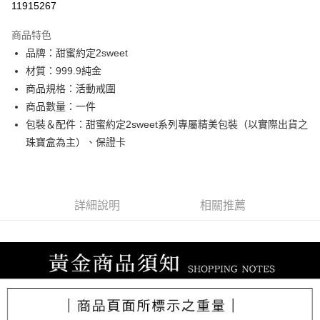
11915267
3 期 0 利率 每期
NT$8,666
21家銀行
商品特色
6 期 0 利率 每期
NT$4,333
21家銀行
合作金庫商業銀行
第一商業銀行
品牌：甜蜜約定2sweet
華南商業銀行
彰化商業銀行
合作金庫商業銀行
第一商業銀行
LINE Pay
材質：999.9純金
上海商業儲蓄銀行
台北富邦商業銀行
華南商業銀行
彰化商業銀行
國泰世華商業銀行
兆豐國際商業銀行
商品規格：活動戒圍
Apple Pay
上海商業儲蓄銀行
台北富邦商業銀行
臺灣中小企業銀行
台中商業銀行
商品數量：一件
國泰世華商業銀行
兆豐國際商業銀行
匯豐（台灣）商業銀行
華泰商業銀行
街口支付
臺灣中小企業銀行
台中商業銀行
包裝＆配件：甜蜜約定2sweet系列專屬精美包裝（以實際出貨之
聯邦商業銀行
遠東國際商業銀行
匯豐（台灣）商業銀行
華泰商業銀行
珠寶盒為主）、保證卡
悠遊付
元大商業銀行
永豐商業銀行
聯邦商業銀行
遠東國際商業銀行
玉山商業銀行
星展（台灣）商業銀行
元大商業銀行
永豐商業銀行
ATM付款
台新國際商業銀行
中國信託商業銀行
玉山商業銀行
星展（台灣）商業銀行
台灣樂天信用卡公司
台新國際商業銀行
中國信託商業銀行
詳細說明
相關推薦
運送方式
台灣樂天信用卡公司
宅配
每筆NT$80，滿NT$1,000(含以上)免運費
離島宅配
每筆NT$220，滿NT$3,000(含以上)免運費