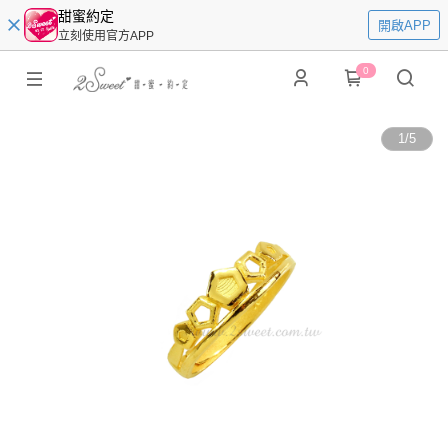
甜蜜約定
開啟APP
立刻使用官方APP
0
1
/
5