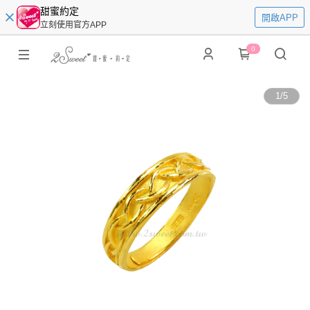
甜蜜約定
開啟APP
立刻使用官方APP
0
1
/
5