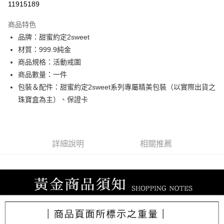
11915189
3 期 0 利率 每期
NT$16,200
21家銀行
商品特色
6 期 0 利率 每期
NT$8,100
21家銀行
合作金庫商業銀行
第一商業銀行
品牌：甜蜜約定2sweet
華南商業銀行
彰化商業銀行
合作金庫商業銀行
第一商業銀行
LINE Pay
材質：999.9純金
上海商業儲蓄銀行
台北富邦商業銀行
華南商業銀行
彰化商業銀行
國泰世華商業銀行
兆豐國際商業銀行
商品規格：活動戒圍
Apple Pay
上海商業儲蓄銀行
台北富邦商業銀行
臺灣中小企業銀行
台中商業銀行
商品數量：一件
國泰世華商業銀行
兆豐國際商業銀行
匯豐（台灣）商業銀行
華泰商業銀行
街口支付
臺灣中小企業銀行
台中商業銀行
包裝＆配件：甜蜜約定2sweet系列專屬精美包裝（以實際出貨之
聯邦商業銀行
遠東國際商業銀行
匯豐（台灣）商業銀行
華泰商業銀行
珠寶盒為主）、保證卡
悠遊付
元大商業銀行
永豐商業銀行
聯邦商業銀行
遠東國際商業銀行
玉山商業銀行
星展（台灣）商業銀行
元大商業銀行
永豐商業銀行
ATM付款
台新國際商業銀行
中國信託商業銀行
玉山商業銀行
星展（台灣）商業銀行
台灣樂天信用卡公司
台新國際商業銀行
中國信託商業銀行
詳細說明
相關推薦
運送方式
台灣樂天信用卡公司
宅配
每筆NT$80，滿NT$1,000(含以上)免運費
離島宅配
每筆NT$220，滿NT$3,000(含以上)免運費