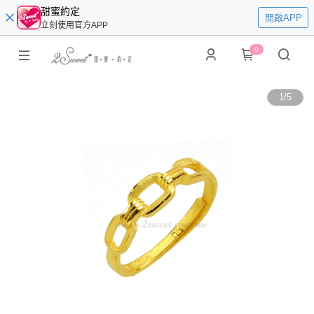
甜蜜約定
開啟APP
立刻使用官方APP
0
1
/
5