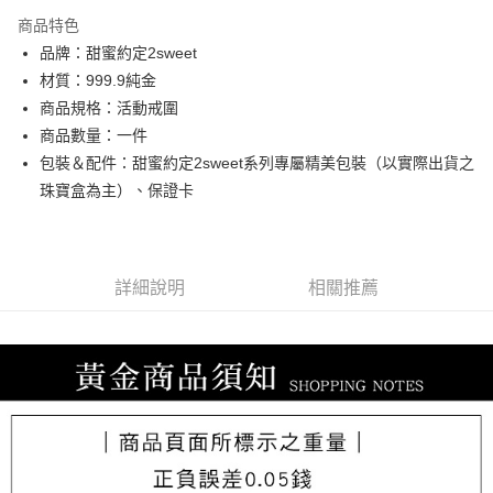
3 期 0 利率 每期
NT$7,300
21家銀行
商品特色
6 期 0 利率 每期
NT$3,650
21家銀行
合作金庫商業銀行
第一商業銀行
品牌：甜蜜約定2sweet
華南商業銀行
彰化商業銀行
合作金庫商業銀行
第一商業銀行
LINE Pay
材質：999.9純金
上海商業儲蓄銀行
台北富邦商業銀行
華南商業銀行
彰化商業銀行
國泰世華商業銀行
兆豐國際商業銀行
商品規格：活動戒圍
Apple Pay
上海商業儲蓄銀行
台北富邦商業銀行
臺灣中小企業銀行
台中商業銀行
商品數量：一件
國泰世華商業銀行
兆豐國際商業銀行
匯豐（台灣）商業銀行
華泰商業銀行
街口支付
臺灣中小企業銀行
台中商業銀行
包裝＆配件：甜蜜約定2sweet系列專屬精美包裝（以實際出貨之
聯邦商業銀行
遠東國際商業銀行
匯豐（台灣）商業銀行
華泰商業銀行
珠寶盒為主）、保證卡
悠遊付
元大商業銀行
永豐商業銀行
聯邦商業銀行
遠東國際商業銀行
玉山商業銀行
星展（台灣）商業銀行
元大商業銀行
永豐商業銀行
ATM付款
台新國際商業銀行
中國信託商業銀行
玉山商業銀行
星展（台灣）商業銀行
台灣樂天信用卡公司
台新國際商業銀行
中國信託商業銀行
詳細說明
相關推薦
運送方式
台灣樂天信用卡公司
宅配
每筆NT$80，滿NT$1,000(含以上)免運費
離島宅配
每筆NT$220，滿NT$3,000(含以上)免運費