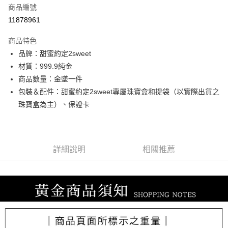
商品編號
信用卡分期付款
11878961
3 期 0 利率 每期
NT$9,926
21家銀行
商品特色
6 期 0 利率 每期
NT$4,963
21家銀行
合作金庫商業銀行
第一商業銀行
品牌：甜蜜約定2sweet
華南商業銀行
彰化商業銀行
合作金庫商業銀行
第一商業銀行
LINE Pay
材質：999.9純金
上海商業儲蓄銀行
台北富邦商業銀行
華南商業銀行
彰化商業銀行
國泰世華商業銀行
兆豐國際商業銀行
商品數量：金墜一件
Apple Pay
上海商業儲蓄銀行
台北富邦商業銀行
臺灣中小企業銀行
台中商業銀行
包裝＆配件：甜蜜約定2sweet專屬珠寶盒和提袋（以實際出貨之
國泰世華商業銀行
兆豐國際商業銀行
匯豐（台灣）商業銀行
華泰商業銀行
街口支付
臺灣中小企業銀行
台中商業銀行
珠寶盒為主）、保證卡
聯邦商業銀行
遠東國際商業銀行
匯豐（台灣）商業銀行
華泰商業銀行
悠遊付
元大商業銀行
永豐商業銀行
聯邦商業銀行
遠東國際商業銀行
玉山商業銀行
星展（台灣）商業銀行
元大商業銀行
永豐商業銀行
ATM付款
台新國際商業銀行
中國信託商業銀行
玉山商業銀行
星展（台灣）商業銀行
詳細說明
相關推薦
台灣樂天信用卡公司
台新國際商業銀行
中國信託商業銀行
運送方式
台灣樂天信用卡公司
宅配
每筆NT$80，滿NT$1,000(含以上)免運費
離島宅配
每筆NT$220，滿NT$3,000(含以上)免運費