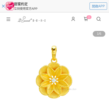
甜蜜約定
開啟APP
立刻使用官方APP
0
1
/
6