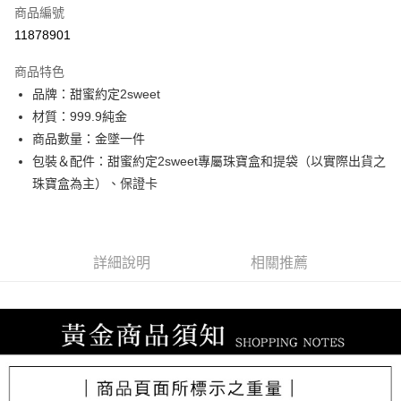
商品編號
信用卡分期付款
11878901
3 期 0 利率 每期
NT$7,646
21家銀行
商品特色
6 期 0 利率 每期
NT$3,823
21家銀行
合作金庫商業銀行
第一商業銀行
品牌：甜蜜約定2sweet
華南商業銀行
彰化商業銀行
合作金庫商業銀行
第一商業銀行
LINE Pay
材質：999.9純金
上海商業儲蓄銀行
台北富邦商業銀行
華南商業銀行
彰化商業銀行
國泰世華商業銀行
兆豐國際商業銀行
商品數量：金墜一件
Apple Pay
上海商業儲蓄銀行
台北富邦商業銀行
臺灣中小企業銀行
台中商業銀行
包裝＆配件：甜蜜約定2sweet專屬珠寶盒和提袋（以實際出貨之
國泰世華商業銀行
兆豐國際商業銀行
匯豐（台灣）商業銀行
華泰商業銀行
街口支付
臺灣中小企業銀行
台中商業銀行
珠寶盒為主）、保證卡
聯邦商業銀行
遠東國際商業銀行
匯豐（台灣）商業銀行
華泰商業銀行
悠遊付
元大商業銀行
永豐商業銀行
聯邦商業銀行
遠東國際商業銀行
玉山商業銀行
星展（台灣）商業銀行
元大商業銀行
永豐商業銀行
ATM付款
台新國際商業銀行
中國信託商業銀行
玉山商業銀行
星展（台灣）商業銀行
詳細說明
相關推薦
台灣樂天信用卡公司
台新國際商業銀行
中國信託商業銀行
運送方式
台灣樂天信用卡公司
宅配
每筆NT$80，滿NT$1,000(含以上)免運費
離島宅配
每筆NT$220，滿NT$3,000(含以上)免運費