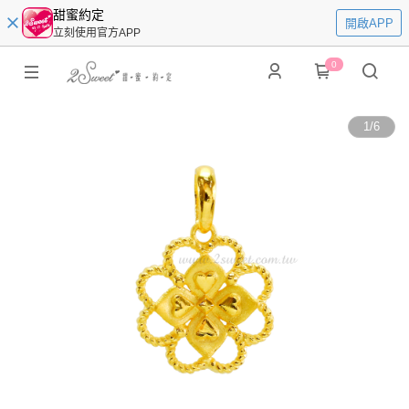
甜蜜約定
開啟APP
立刻使用官方APP
0
1
/
6