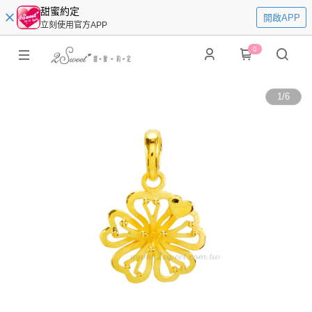
甜蜜約定
開啟APP
立刻使用官方APP
0
1
/
6