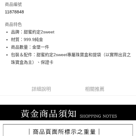
商品編號
信用卡分期付款
11878848
3 期 0 利率 每期
NT$6,193
21家銀行
商品特色
6 期 0 利率 每期
NT$3,096
21家銀行
合作金庫商業銀行
第一商業銀行
品牌：甜蜜約定2sweet
華南商業銀行
彰化商業銀行
合作金庫商業銀行
第一商業銀行
LINE Pay
材質：999.9純金
上海商業儲蓄銀行
台北富邦商業銀行
華南商業銀行
彰化商業銀行
國泰世華商業銀行
兆豐國際商業銀行
商品數量：金墜一件
Apple Pay
上海商業儲蓄銀行
台北富邦商業銀行
臺灣中小企業銀行
台中商業銀行
包裝＆配件：甜蜜約定2sweet專屬珠寶盒和提袋（以實際出貨之
國泰世華商業銀行
兆豐國際商業銀行
匯豐（台灣）商業銀行
華泰商業銀行
街口支付
臺灣中小企業銀行
台中商業銀行
珠寶盒為主）、保證卡
聯邦商業銀行
遠東國際商業銀行
匯豐（台灣）商業銀行
華泰商業銀行
悠遊付
元大商業銀行
永豐商業銀行
聯邦商業銀行
遠東國際商業銀行
玉山商業銀行
星展（台灣）商業銀行
元大商業銀行
永豐商業銀行
ATM付款
台新國際商業銀行
中國信託商業銀行
玉山商業銀行
星展（台灣）商業銀行
詳細說明
相關推薦
台灣樂天信用卡公司
台新國際商業銀行
中國信託商業銀行
運送方式
台灣樂天信用卡公司
宅配
每筆NT$80，滿NT$1,000(含以上)免運費
離島宅配
每筆NT$220，滿NT$3,000(含以上)免運費