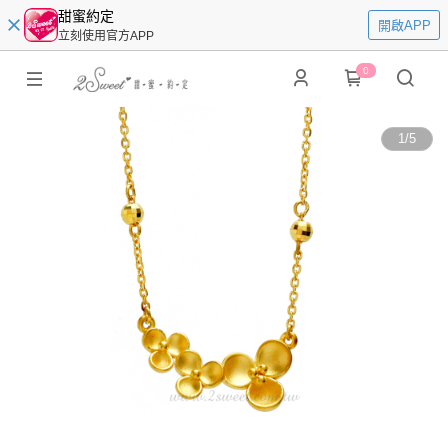
甜蜜約定
開啟APP
立刻使用官方APP
0
1
/
5