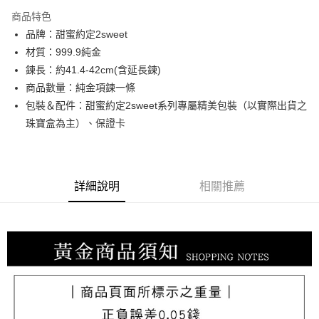
3 期 0 利率 每期
NT$17,753
21家銀行
商品特色
6 期 0 利率 每期
NT$8,876
21家銀行
合作金庫商業銀行
第一商業銀行
品牌：甜蜜約定2sweet
華南商業銀行
彰化商業銀行
合作金庫商業銀行
第一商業銀行
LINE Pay
材質：999.9純金
上海商業儲蓄銀行
台北富邦商業銀行
華南商業銀行
彰化商業銀行
國泰世華商業銀行
兆豐國際商業銀行
鍊長：約41.4-42cm(含延長鍊)
Apple Pay
上海商業儲蓄銀行
台北富邦商業銀行
臺灣中小企業銀行
台中商業銀行
商品數量：純金項鍊一條
國泰世華商業銀行
兆豐國際商業銀行
匯豐（台灣）商業銀行
華泰商業銀行
街口支付
臺灣中小企業銀行
台中商業銀行
包裝＆配件：甜蜜約定2sweet系列專屬精美包裝（以實際出貨之
聯邦商業銀行
遠東國際商業銀行
匯豐（台灣）商業銀行
華泰商業銀行
珠寶盒為主）、保證卡
悠遊付
元大商業銀行
永豐商業銀行
聯邦商業銀行
遠東國際商業銀行
玉山商業銀行
星展（台灣）商業銀行
元大商業銀行
永豐商業銀行
ATM付款
台新國際商業銀行
中國信託商業銀行
玉山商業銀行
星展（台灣）商業銀行
台灣樂天信用卡公司
台新國際商業銀行
中國信託商業銀行
詳細說明
相關推薦
運送方式
台灣樂天信用卡公司
宅配
每筆NT$80，滿NT$1,000(含以上)免運費
離島宅配
每筆NT$220，滿NT$3,000(含以上)免運費