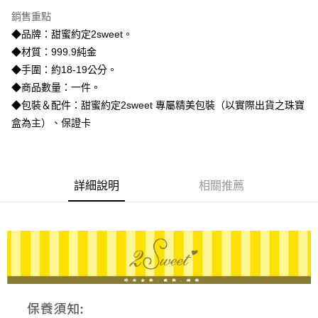
3 期 0 利率 每期
NT$4,086
21家銀行
銷售重點
6 期 0 利率 每期
NT$2,043
21家銀行
合作金庫商業銀行
第一商業銀行
◆品牌：甜蜜約定2sweet。
華南商業銀行
彰化商業銀行
合作金庫商業銀行
第一商業銀行
LINE Pay
◆材質：999.9純金
上海商業儲蓄銀行
台北富邦商業銀行
華南商業銀行
彰化商業銀行
國泰世華商業銀行
兆豐國際商業銀行
◆手圍：約18-19公分。
Apple Pay
上海商業儲蓄銀行
台北富邦商業銀行
臺灣中小企業銀行
台中商業銀行
◆商品數量：一件。
國泰世華商業銀行
兆豐國際商業銀行
匯豐（台灣）商業銀行
華泰商業銀行
街口支付
臺灣中小企業銀行
台中商業銀行
◆包裝＆配件：甜蜜約定2sweet 專屬精美包裝（以實際出貨之珠寶
聯邦商業銀行
遠東國際商業銀行
匯豐（台灣）商業銀行
華泰商業銀行
盒為主）、保證卡
悠遊付
元大商業銀行
永豐商業銀行
聯邦商業銀行
遠東國際商業銀行
玉山商業銀行
星展（台灣）商業銀行
元大商業銀行
永豐商業銀行
ATM付款
台新國際商業銀行
中國信託商業銀行
玉山商業銀行
星展（台灣）商業銀行
台灣樂天信用卡公司
台新國際商業銀行
中國信託商業銀行
詳細說明
相關推薦
運送方式
台灣樂天信用卡公司
宅配
每筆NT$80，滿NT$1,000(含以上)免運費
離島宅配
每筆NT$220，滿NT$3,000(含以上)免運費