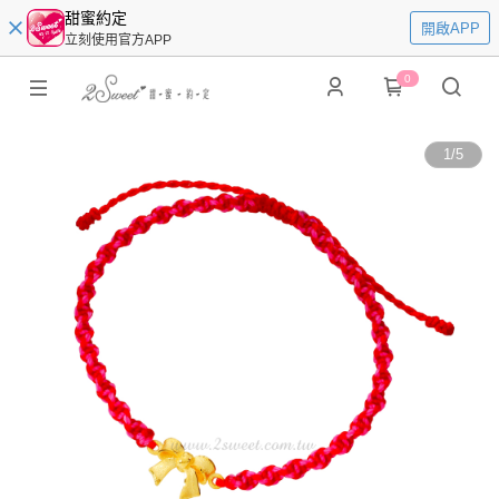
甜蜜約定
開啟APP
立刻使用官方APP
0
1
/
5