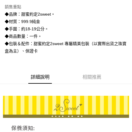
3 期 0 利率 每期
NT$23,073
21家銀行
銷售重點
6 期 0 利率 每期
NT$11,536
21家銀行
合作金庫商業銀行
第一商業銀行
◆品牌：甜蜜約定2sweet。
華南商業銀行
彰化商業銀行
合作金庫商業銀行
第一商業銀行
LINE Pay
◆材質：999.9純金
上海商業儲蓄銀行
台北富邦商業銀行
華南商業銀行
彰化商業銀行
國泰世華商業銀行
兆豐國際商業銀行
◆手圍：約18-19公分。
Apple Pay
上海商業儲蓄銀行
台北富邦商業銀行
臺灣中小企業銀行
台中商業銀行
◆商品數量：一件。
國泰世華商業銀行
兆豐國際商業銀行
匯豐（台灣）商業銀行
華泰商業銀行
街口支付
臺灣中小企業銀行
台中商業銀行
◆包裝＆配件：甜蜜約定2sweet 專屬精美包裝（以實際出貨之珠寶
聯邦商業銀行
遠東國際商業銀行
匯豐（台灣）商業銀行
華泰商業銀行
盒為主）、保證卡
悠遊付
元大商業銀行
永豐商業銀行
聯邦商業銀行
遠東國際商業銀行
玉山商業銀行
星展（台灣）商業銀行
元大商業銀行
永豐商業銀行
ATM付款
台新國際商業銀行
中國信託商業銀行
玉山商業銀行
星展（台灣）商業銀行
台灣樂天信用卡公司
台新國際商業銀行
中國信託商業銀行
詳細說明
相關推薦
運送方式
台灣樂天信用卡公司
宅配
每筆NT$80，滿NT$1,000(含以上)免運費
離島宅配
每筆NT$220，滿NT$3,000(含以上)免運費