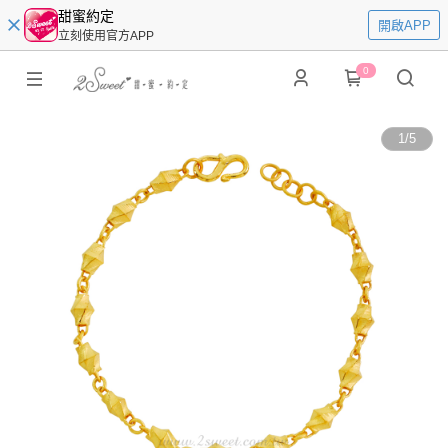
甜蜜約定
開啟APP
立刻使用官方APP
0
1
/
5