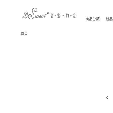
商品分類
新品
首頁