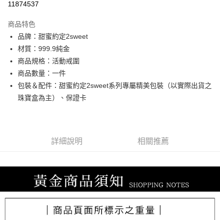
11874537
3 期 0 利率 每期
NT$8,753
21家銀行
商品特色
6 期 0 利率 每期
NT$4,376
21家銀行
合作金庫商業銀行
第一商業銀行
品牌：甜蜜約定2sweet
華南商業銀行
彰化商業銀行
合作金庫商業銀行
第一商業銀行
LINE Pay
材質：999.9純金
上海商業儲蓄銀行
台北富邦商業銀行
華南商業銀行
彰化商業銀行
國泰世華商業銀行
兆豐國際商業銀行
商品規格：活動戒圍
Apple Pay
上海商業儲蓄銀行
台北富邦商業銀行
臺灣中小企業銀行
台中商業銀行
商品數量：一件
國泰世華商業銀行
兆豐國際商業銀行
匯豐（台灣）商業銀行
華泰商業銀行
街口支付
臺灣中小企業銀行
台中商業銀行
包裝＆配件：甜蜜約定2sweet系列專屬精美包裝（以實際出貨之
聯邦商業銀行
遠東國際商業銀行
匯豐（台灣）商業銀行
華泰商業銀行
珠寶盒為主）、保證卡
悠遊付
元大商業銀行
永豐商業銀行
聯邦商業銀行
遠東國際商業銀行
玉山商業銀行
星展（台灣）商業銀行
元大商業銀行
永豐商業銀行
ATM付款
台新國際商業銀行
中國信託商業銀行
玉山商業銀行
星展（台灣）商業銀行
台灣樂天信用卡公司
台新國際商業銀行
中國信託商業銀行
詳細說明
相關推薦
運送方式
台灣樂天信用卡公司
宅配
每筆NT$80，滿NT$1,000(含以上)免運費
離島宅配
每筆NT$220，滿NT$3,000(含以上)免運費