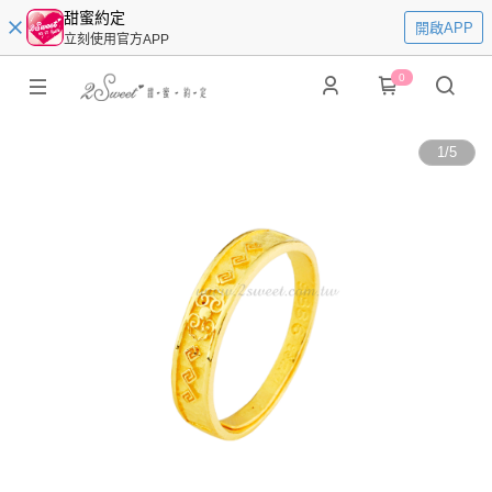
甜蜜約定
開啟APP
立刻使用官方APP
0
1
/
5