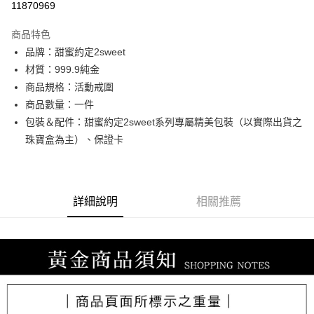
11870969
3 期 0 利率 每期
NT$18,266
21家銀行
商品特色
6 期 0 利率 每期
NT$9,133
21家銀行
合作金庫商業銀行
第一商業銀行
品牌：甜蜜約定2sweet
華南商業銀行
彰化商業銀行
合作金庫商業銀行
第一商業銀行
LINE Pay
材質：999.9純金
上海商業儲蓄銀行
台北富邦商業銀行
華南商業銀行
彰化商業銀行
國泰世華商業銀行
兆豐國際商業銀行
商品規格：活動戒圍
Apple Pay
上海商業儲蓄銀行
台北富邦商業銀行
臺灣中小企業銀行
台中商業銀行
商品數量：一件
國泰世華商業銀行
兆豐國際商業銀行
匯豐（台灣）商業銀行
華泰商業銀行
街口支付
臺灣中小企業銀行
台中商業銀行
包裝＆配件：甜蜜約定2sweet系列專屬精美包裝（以實際出貨之
聯邦商業銀行
遠東國際商業銀行
匯豐（台灣）商業銀行
華泰商業銀行
珠寶盒為主）、保證卡
悠遊付
元大商業銀行
永豐商業銀行
聯邦商業銀行
遠東國際商業銀行
玉山商業銀行
星展（台灣）商業銀行
元大商業銀行
永豐商業銀行
ATM付款
台新國際商業銀行
中國信託商業銀行
玉山商業銀行
星展（台灣）商業銀行
台灣樂天信用卡公司
台新國際商業銀行
中國信託商業銀行
詳細說明
相關推薦
運送方式
台灣樂天信用卡公司
宅配
每筆NT$80，滿NT$1,000(含以上)免運費
離島宅配
每筆NT$220，滿NT$3,000(含以上)免運費