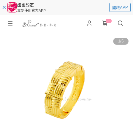
甜蜜約定
開啟APP
立刻使用官方APP
0
1
/
5