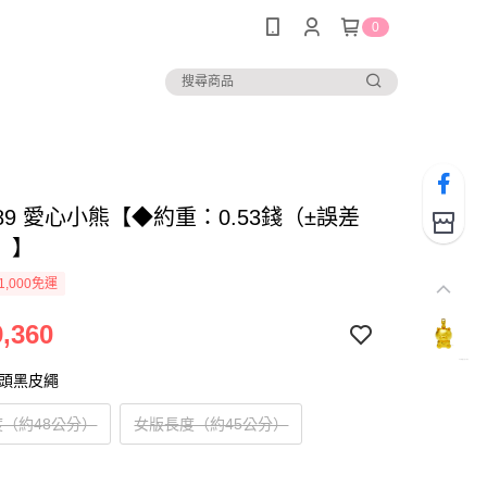
0
489 愛心小熊【◆約重：0.53錢（±誤差
錢）】
1,000免運
,360
扣頭黑皮繩
（約48公分）
女版長度（約45公分）