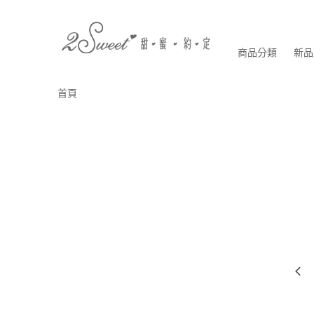
商品分類
新品
首頁