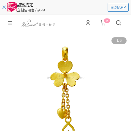
甜蜜約定
開啟APP
立刻使用官方APP
0
1
/
6