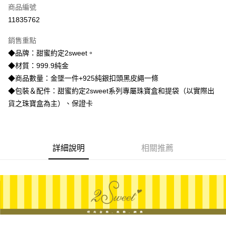
商品編號
信用卡分期付款
11835762
3 期 0 利率 每期
NT$6,193
21家銀行
銷售重點
6 期 0 利率 每期
NT$3,096
21家銀行
合作金庫商業銀行
第一商業銀行
◆品牌：甜蜜約定2sweet。
華南商業銀行
彰化商業銀行
合作金庫商業銀行
第一商業銀行
LINE Pay
◆材質：999.9純金
上海商業儲蓄銀行
台北富邦商業銀行
華南商業銀行
彰化商業銀行
國泰世華商業銀行
兆豐國際商業銀行
◆商品數量：金墜一件+925純銀扣頭黑皮繩一條
Apple Pay
上海商業儲蓄銀行
台北富邦商業銀行
臺灣中小企業銀行
台中商業銀行
◆包裝＆配件：甜蜜約定2sweet系列專屬珠寶盒和提袋（以實際出
國泰世華商業銀行
兆豐國際商業銀行
匯豐（台灣）商業銀行
華泰商業銀行
街口支付
臺灣中小企業銀行
台中商業銀行
貨之珠寶盒為主）、保證卡
聯邦商業銀行
遠東國際商業銀行
匯豐（台灣）商業銀行
華泰商業銀行
悠遊付
元大商業銀行
永豐商業銀行
聯邦商業銀行
遠東國際商業銀行
玉山商業銀行
星展（台灣）商業銀行
元大商業銀行
永豐商業銀行
ATM付款
台新國際商業銀行
中國信託商業銀行
玉山商業銀行
星展（台灣）商業銀行
詳細說明
相關推薦
台灣樂天信用卡公司
台新國際商業銀行
中國信託商業銀行
運送方式
台灣樂天信用卡公司
宅配
每筆NT$80，滿NT$1,000(含以上)免運費
離島宅配
每筆NT$220，滿NT$3,000(含以上)免運費