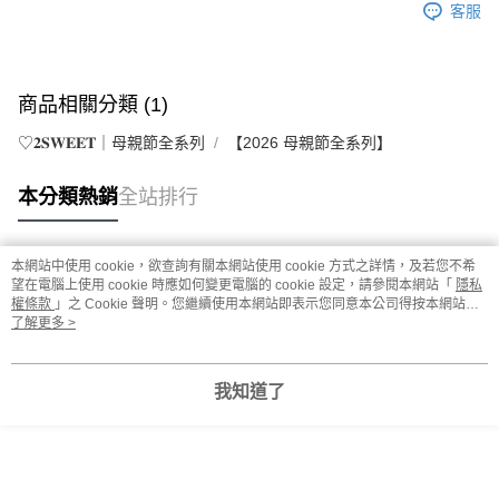
客服
商品相關分類 (1)
♡𝟐𝐒𝐖𝐄𝐄𝐓｜母親節全系列
【2026 母親節全系列】
本分類熱銷
全站排行
本網站中使用 cookie，欲查詢有關本網站使用 cookie 方式之詳情，及若您不希
熱門標籤
望在電腦上使用 cookie 時應如何變更電腦的 cookie 設定，請參閱本網站「
隱私
權條款
」之 Cookie 聲明。您繼續使用本網站即表示您同意本公司得按本網站使
用條款之 Cookie 聲明使用 cookie。
了解更多 >
我知道了