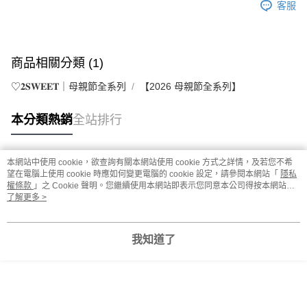
客服
商品相關分類 (1)
♡𝟐𝐒𝐖𝐄𝐄𝐓｜母親節全系列
【2026 母親節全系列】
本分類熱銷
全站排行
本網站中使用 cookie，欲查詢有關本網站使用 cookie 方式之詳情，及若您不希
熱門標籤
望在電腦上使用 cookie 時應如何變更電腦的 cookie 設定，請參閱本網站「
隱私
權條款
」之 Cookie 聲明。您繼續使用本網站即表示您同意本公司得按本網站使
用條款之 Cookie 聲明使用 cookie。
了解更多 >
我知道了