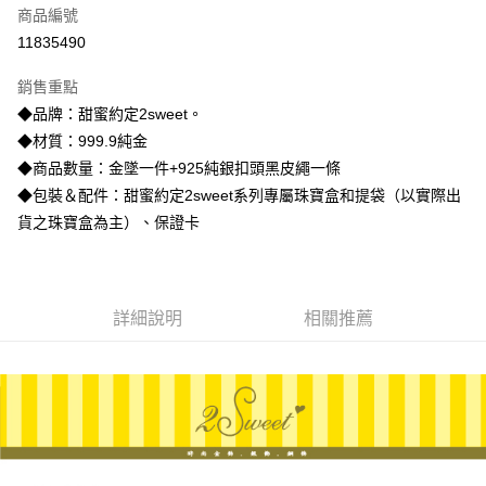
商品編號
信用卡分期付款
11835490
3 期 0 利率 每期
NT$7,006
21家銀行
銷售重點
6 期 0 利率 每期
NT$3,503
21家銀行
合作金庫商業銀行
第一商業銀行
◆品牌：甜蜜約定2sweet。
華南商業銀行
彰化商業銀行
合作金庫商業銀行
第一商業銀行
LINE Pay
◆材質：999.9純金
上海商業儲蓄銀行
台北富邦商業銀行
華南商業銀行
彰化商業銀行
國泰世華商業銀行
兆豐國際商業銀行
◆商品數量：金墜一件+925純銀扣頭黑皮繩一條
Apple Pay
上海商業儲蓄銀行
台北富邦商業銀行
臺灣中小企業銀行
台中商業銀行
◆包裝＆配件：甜蜜約定2sweet系列專屬珠寶盒和提袋（以實際出
國泰世華商業銀行
兆豐國際商業銀行
匯豐（台灣）商業銀行
華泰商業銀行
街口支付
臺灣中小企業銀行
台中商業銀行
貨之珠寶盒為主）、保證卡
聯邦商業銀行
遠東國際商業銀行
匯豐（台灣）商業銀行
華泰商業銀行
悠遊付
元大商業銀行
永豐商業銀行
聯邦商業銀行
遠東國際商業銀行
玉山商業銀行
星展（台灣）商業銀行
元大商業銀行
永豐商業銀行
ATM付款
台新國際商業銀行
中國信託商業銀行
玉山商業銀行
星展（台灣）商業銀行
詳細說明
相關推薦
台灣樂天信用卡公司
台新國際商業銀行
中國信託商業銀行
運送方式
台灣樂天信用卡公司
宅配
每筆NT$80，滿NT$1,000(含以上)免運費
離島宅配
每筆NT$220，滿NT$3,000(含以上)免運費