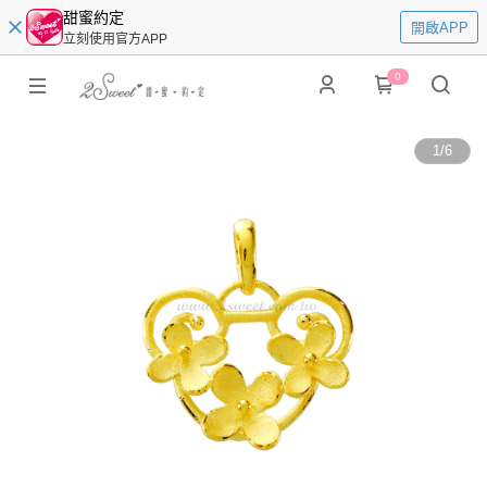
甜蜜約定
開啟APP
立刻使用官方APP
0
1
/
6