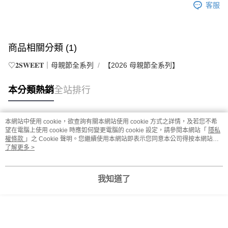
客服
商品相關分類 (1)
♡𝟐𝐒𝐖𝐄𝐄𝐓｜母親節全系列
【2026 母親節全系列】
本分類熱銷
全站排行
本網站中使用 cookie，欲查詢有關本網站使用 cookie 方式之詳情，及若您不希
熱門標籤
望在電腦上使用 cookie 時應如何變更電腦的 cookie 設定，請參閱本網站「
隱私
權條款
」之 Cookie 聲明。您繼續使用本網站即表示您同意本公司得按本網站使
用條款之 Cookie 聲明使用 cookie。
了解更多 >
我知道了