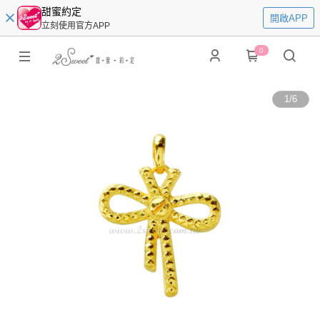
甜蜜約定
開啟APP
立刻使用官方APP
0
1
/
6