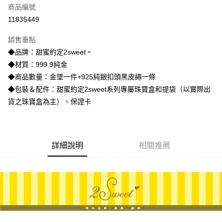
商品編號
信用卡分期付款
11835449
3 期 0 利率 每期
NT$9,546
21家銀行
銷售重點
6 期 0 利率 每期
NT$4,773
21家銀行
合作金庫商業銀行
第一商業銀行
◆品牌：甜蜜約定2sweet。
華南商業銀行
彰化商業銀行
合作金庫商業銀行
第一商業銀行
LINE Pay
◆材質：999.9純金
上海商業儲蓄銀行
台北富邦商業銀行
華南商業銀行
彰化商業銀行
國泰世華商業銀行
兆豐國際商業銀行
◆商品數量：金墜一件+925純銀扣頭黑皮繩一條
Apple Pay
上海商業儲蓄銀行
台北富邦商業銀行
臺灣中小企業銀行
台中商業銀行
◆包裝＆配件：甜蜜約定2sweet系列專屬珠寶盒和提袋（以實際出
國泰世華商業銀行
兆豐國際商業銀行
匯豐（台灣）商業銀行
華泰商業銀行
街口支付
臺灣中小企業銀行
台中商業銀行
貨之珠寶盒為主）、保證卡
聯邦商業銀行
遠東國際商業銀行
匯豐（台灣）商業銀行
華泰商業銀行
悠遊付
元大商業銀行
永豐商業銀行
聯邦商業銀行
遠東國際商業銀行
玉山商業銀行
星展（台灣）商業銀行
元大商業銀行
永豐商業銀行
ATM付款
台新國際商業銀行
中國信託商業銀行
玉山商業銀行
星展（台灣）商業銀行
詳細說明
相關推薦
台灣樂天信用卡公司
台新國際商業銀行
中國信託商業銀行
運送方式
台灣樂天信用卡公司
宅配
每筆NT$80，滿NT$1,000(含以上)免運費
離島宅配
每筆NT$220，滿NT$3,000(含以上)免運費