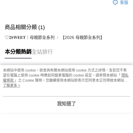
客服
商品相關分類 (1)
♡𝟐𝐒𝐖𝐄𝐄𝐓｜母親節全系列
【2026 母親節全系列】
本分類熱銷
全站排行
本網站中使用 cookie，欲查詢有關本網站使用 cookie 方式之詳情，及若您不希
熱門標籤
望在電腦上使用 cookie 時應如何變更電腦的 cookie 設定，請參閱本網站「
隱私
權條款
」之 Cookie 聲明。您繼續使用本網站即表示您同意本公司得按本網站使
用條款之 Cookie 聲明使用 cookie。
了解更多 >
我知道了