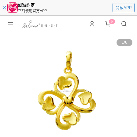
甜蜜約定
開啟APP
立刻使用官方APP
0
1
/
6