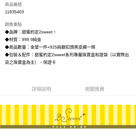
商品編號
信用卡分期付款
11835403
3 期 0 利率 每期
NT$10,186
21家銀行
銷售重點
6 期 0 利率 每期
NT$5,093
21家銀行
合作金庫商業銀行
第一商業銀行
◆品牌：甜蜜約定2sweet。
華南商業銀行
彰化商業銀行
合作金庫商業銀行
第一商業銀行
LINE Pay
◆材質：999.9純金
上海商業儲蓄銀行
台北富邦商業銀行
華南商業銀行
彰化商業銀行
國泰世華商業銀行
兆豐國際商業銀行
◆商品數量：金墜一件+925純銀扣頭黑皮繩一條
Apple Pay
上海商業儲蓄銀行
台北富邦商業銀行
臺灣中小企業銀行
台中商業銀行
◆包裝＆配件：甜蜜約定2sweet系列專屬珠寶盒和提袋（以實際出
國泰世華商業銀行
兆豐國際商業銀行
匯豐（台灣）商業銀行
華泰商業銀行
街口支付
臺灣中小企業銀行
台中商業銀行
貨之珠寶盒為主）、保證卡
聯邦商業銀行
遠東國際商業銀行
匯豐（台灣）商業銀行
華泰商業銀行
悠遊付
元大商業銀行
永豐商業銀行
聯邦商業銀行
遠東國際商業銀行
玉山商業銀行
星展（台灣）商業銀行
元大商業銀行
永豐商業銀行
ATM付款
台新國際商業銀行
中國信託商業銀行
玉山商業銀行
星展（台灣）商業銀行
詳細說明
相關推薦
台灣樂天信用卡公司
台新國際商業銀行
中國信託商業銀行
運送方式
台灣樂天信用卡公司
宅配
每筆NT$80，滿NT$1,000(含以上)免運費
離島宅配
每筆NT$220，滿NT$3,000(含以上)免運費