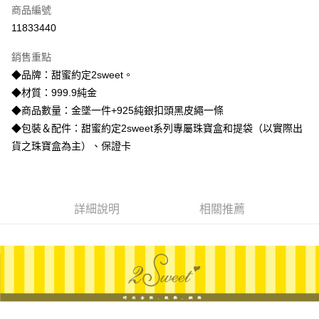
商品編號
信用卡分期付款
11833440
3 期 0 利率 每期
NT$8,613
21家銀行
銷售重點
6 期 0 利率 每期
NT$4,306
21家銀行
合作金庫商業銀行
第一商業銀行
◆品牌：甜蜜約定2sweet。
華南商業銀行
彰化商業銀行
合作金庫商業銀行
第一商業銀行
LINE Pay
◆材質：999.9純金
上海商業儲蓄銀行
台北富邦商業銀行
華南商業銀行
彰化商業銀行
國泰世華商業銀行
兆豐國際商業銀行
◆商品數量：金墜一件+925純銀扣頭黑皮繩一條
Apple Pay
上海商業儲蓄銀行
台北富邦商業銀行
臺灣中小企業銀行
台中商業銀行
◆包裝＆配件：甜蜜約定2sweet系列專屬珠寶盒和提袋（以實際出
國泰世華商業銀行
兆豐國際商業銀行
匯豐（台灣）商業銀行
華泰商業銀行
街口支付
臺灣中小企業銀行
台中商業銀行
貨之珠寶盒為主）、保證卡
聯邦商業銀行
遠東國際商業銀行
匯豐（台灣）商業銀行
華泰商業銀行
悠遊付
元大商業銀行
永豐商業銀行
聯邦商業銀行
遠東國際商業銀行
玉山商業銀行
星展（台灣）商業銀行
元大商業銀行
永豐商業銀行
ATM付款
台新國際商業銀行
中國信託商業銀行
玉山商業銀行
星展（台灣）商業銀行
詳細說明
相關推薦
台灣樂天信用卡公司
台新國際商業銀行
中國信託商業銀行
運送方式
台灣樂天信用卡公司
宅配
每筆NT$80，滿NT$1,000(含以上)免運費
離島宅配
每筆NT$220，滿NT$3,000(含以上)免運費