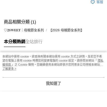
客服
商品相關分類 (1)
♡𝟐𝐒𝐖𝐄𝐄𝐓｜母親節全系列
【2026 母親節全系列】
本分類熱銷
全站排行
本網站中使用 cookie，欲查詢有關本網站使用 cookie 方式之詳情，及若您不希
熱門標籤
望在電腦上使用 cookie 時應如何變更電腦的 cookie 設定，請參閱本網站「
隱私
權條款
」之 Cookie 聲明。您繼續使用本網站即表示您同意本公司得按本網站使
用條款之 Cookie 聲明使用 cookie。
了解更多 >
我知道了