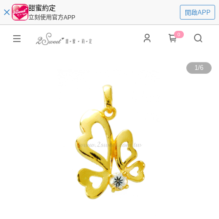
甜蜜約定
開啟APP
立刻使用官方APP
0
1
/
6