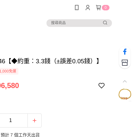
0
646【◆約重：3.3錢（±誤差0.05錢）】
1,000免運
6,580
預計 7 個工作天出貨