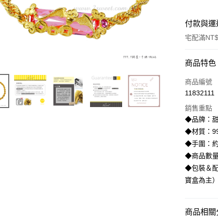
付款與運
宅配滿NT$
付款方式
商品特色
信用卡一
商品編號
11832111
信用卡分
銷售重點
3 期 
◆品牌：甜
6 期 
合作金
◆材質：99
華南商
◆手圍：約
合作金
LINE Pay
上海商
華南商
◆商品數
國泰世
Apple Pay
上海商
◆包裝＆配
臺灣中
國泰世
寶盒為主
匯豐（
街口支付
臺灣中
聯邦商
匯豐（
悠遊付
元大商
聯邦商
商品相關分
玉山商
元大商