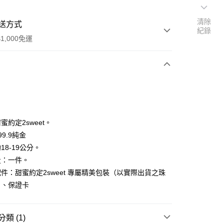
清除
送方式
紀錄
1,000免運
次付款
期付款
0 利率 每期
NT$35,526
21家銀行
蜜約定2sweet。
0 利率 每期
NT$17,763
21家銀行
庫商業銀行
第一商業銀行
9.9純金
業銀行
彰化商業銀行
18-19公分。
庫商業銀行
第一商業銀行
業儲蓄銀行
台北富邦商業銀行
業銀行
彰化商業銀行
量：一件。
華商業銀行
兆豐國際商業銀行
業儲蓄銀行
台北富邦商業銀行
件：甜蜜約定2sweet 專屬精美包裝（以實際出貨之珠
小企業銀行
台中商業銀行
華商業銀行
兆豐國際商業銀行
）、保證卡
台灣）商業銀行
華泰商業銀行
小企業銀行
台中商業銀行
業銀行
遠東國際商業銀行
台灣）商業銀行
華泰商業銀行
業銀行
永豐商業銀行
業銀行
遠東國際商業銀行
類 (1)
業銀行
星展（台灣）商業銀行
業銀行
永豐商業銀行