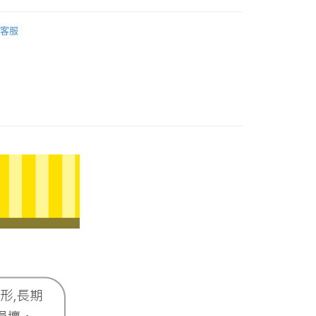
際商業銀行
中國信託商業銀行
業銀行
星展（台灣）商業銀行
𝐄𝐓｜母親節全系列
【2026 母親節全系列】
天信用卡公司
際商業銀行
中國信託商業銀行
客服
天信用卡公司
0，滿NT$1,000(含以上)免運費
20，滿NT$3,000(含以上)免運費