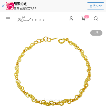
甜蜜約定
開啟APP
立刻使用官方APP
0
1
/
5