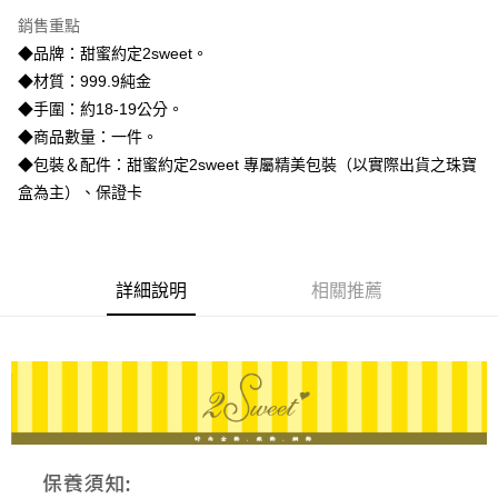
3 期 0 利率 每期
NT$18,606
21家銀行
銷售重點
6 期 0 利率 每期
NT$9,303
21家銀行
合作金庫商業銀行
第一商業銀行
◆品牌：甜蜜約定2sweet。
華南商業銀行
彰化商業銀行
合作金庫商業銀行
第一商業銀行
LINE Pay
◆材質：999.9純金
上海商業儲蓄銀行
台北富邦商業銀行
華南商業銀行
彰化商業銀行
國泰世華商業銀行
兆豐國際商業銀行
◆手圍：約18-19公分。
Apple Pay
上海商業儲蓄銀行
台北富邦商業銀行
臺灣中小企業銀行
台中商業銀行
◆商品數量：一件。
國泰世華商業銀行
兆豐國際商業銀行
匯豐（台灣）商業銀行
華泰商業銀行
街口支付
臺灣中小企業銀行
台中商業銀行
◆包裝＆配件：甜蜜約定2sweet 專屬精美包裝（以實際出貨之珠寶
聯邦商業銀行
遠東國際商業銀行
匯豐（台灣）商業銀行
華泰商業銀行
盒為主）、保證卡
悠遊付
元大商業銀行
永豐商業銀行
聯邦商業銀行
遠東國際商業銀行
玉山商業銀行
星展（台灣）商業銀行
元大商業銀行
永豐商業銀行
ATM付款
台新國際商業銀行
中國信託商業銀行
玉山商業銀行
星展（台灣）商業銀行
台灣樂天信用卡公司
台新國際商業銀行
中國信託商業銀行
詳細說明
相關推薦
運送方式
台灣樂天信用卡公司
宅配
每筆NT$80，滿NT$1,000(含以上)免運費
離島宅配
每筆NT$220，滿NT$3,000(含以上)免運費