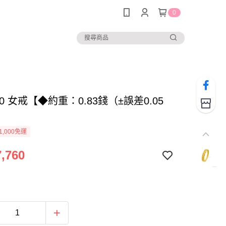
0
940 女戒【◆約重：0.83錢（±誤差0.05
1,000免運
,760