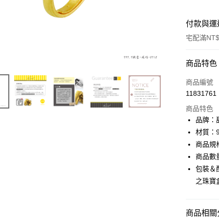
付款與運
宅配滿NT$
付款方式
商品特色
信用卡一
商品編號
11831761
信用卡分
商品特色
3 期 
品牌：甜
6 期 
合作金
材質：9
華南商
商品規
合作金
LINE Pay
上海商
華南商
商品數
國泰世
Apple Pay
上海商
包裝＆
臺灣中
國泰世
之珠寶
匯豐（
街口支付
臺灣中
聯邦商
匯豐（
悠遊付
元大商
聯邦商
商品相關分
玉山商
元大商