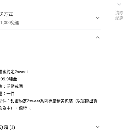
清除
送方式
紀錄
1,000免運
次付款
期付款
0 利率 每期
NT$6,920
21家銀行
蜜約定2sweet
0 利率 每期
NT$3,460
21家銀行
庫商業銀行
第一商業銀行
99.9純金
業銀行
彰化商業銀行
格：活動戒圍
庫商業銀行
第一商業銀行
業儲蓄銀行
台北富邦商業銀行
業銀行
彰化商業銀行
量：一件
華商業銀行
兆豐國際商業銀行
業儲蓄銀行
台北富邦商業銀行
配件：甜蜜約定2sweet系列專屬精美包裝（以實際出貨
小企業銀行
台中商業銀行
華商業銀行
兆豐國際商業銀行
盒為主）、保證卡
台灣）商業銀行
華泰商業銀行
小企業銀行
台中商業銀行
業銀行
遠東國際商業銀行
台灣）商業銀行
華泰商業銀行
業銀行
永豐商業銀行
業銀行
遠東國際商業銀行
類 (1)
業銀行
星展（台灣）商業銀行
業銀行
永豐商業銀行