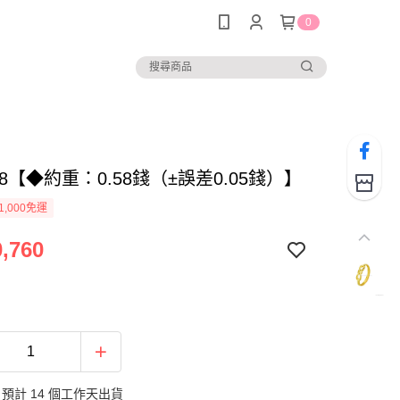
0
918【◆約重：0.58錢（±誤差0.05錢）】
1,000免運
,760
預計 14 個工作天出貨