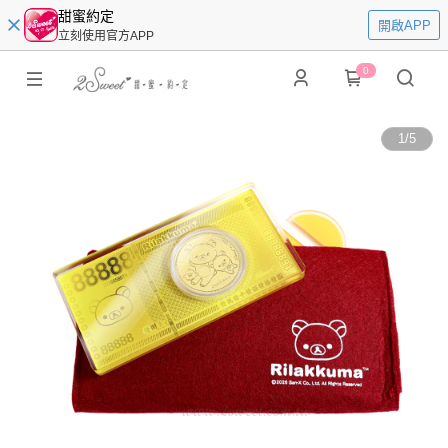
甜蜜約定
開啟APP
立刻使用官方APP
0
1
/
5