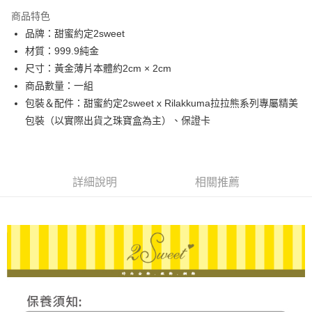
3 期 0 利率 每期
NT$629
21家銀行
商品特色
6 期 0 利率 每期
NT$314
21家銀行
合作金庫商業銀行
第一商業銀行
品牌：甜蜜約定2sweet
華南商業銀行
彰化商業銀行
合作金庫商業銀行
第一商業銀行
LINE Pay
材質：999.9純金
上海商業儲蓄銀行
台北富邦商業銀行
華南商業銀行
彰化商業銀行
國泰世華商業銀行
兆豐國際商業銀行
尺寸：黃金薄片本體約2cm × 2cm
Apple Pay
上海商業儲蓄銀行
台北富邦商業銀行
臺灣中小企業銀行
台中商業銀行
商品數量：一組
國泰世華商業銀行
兆豐國際商業銀行
匯豐（台灣）商業銀行
華泰商業銀行
街口支付
臺灣中小企業銀行
台中商業銀行
包裝＆配件：甜蜜約定2sweet x Rilakkuma拉拉熊系列專屬精美
聯邦商業銀行
遠東國際商業銀行
匯豐（台灣）商業銀行
華泰商業銀行
包裝（以實際出貨之珠寶盒為主）、保證卡
悠遊付
元大商業銀行
永豐商業銀行
聯邦商業銀行
遠東國際商業銀行
玉山商業銀行
星展（台灣）商業銀行
元大商業銀行
永豐商業銀行
ATM付款
台新國際商業銀行
中國信託商業銀行
玉山商業銀行
星展（台灣）商業銀行
台灣樂天信用卡公司
台新國際商業銀行
中國信託商業銀行
詳細說明
相關推薦
運送方式
台灣樂天信用卡公司
宅配
每筆NT$80，滿NT$1,000(含以上)免運費
離島宅配
每筆NT$220，滿NT$3,000(含以上)免運費