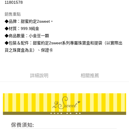
11801578
3 期 0 利率 每期
NT$3,093
21家銀行
銷售重點
6 期 0 利率 每期
NT$1,546
21家銀行
合作金庫商業銀行
第一商業銀行
◆品牌：甜蜜約定2sweet。
華南商業銀行
彰化商業銀行
合作金庫商業銀行
第一商業銀行
LINE Pay
◆材質：999.9純金
上海商業儲蓄銀行
台北富邦商業銀行
華南商業銀行
彰化商業銀行
國泰世華商業銀行
兆豐國際商業銀行
◆商品數量：小金豆一顆
Apple Pay
上海商業儲蓄銀行
台北富邦商業銀行
臺灣中小企業銀行
台中商業銀行
◆包裝＆配件：甜蜜約定2sweet系列專屬珠寶盒和提袋（以實際出
國泰世華商業銀行
兆豐國際商業銀行
匯豐（台灣）商業銀行
華泰商業銀行
街口支付
臺灣中小企業銀行
台中商業銀行
貨之珠寶盒為主）、保證卡
聯邦商業銀行
遠東國際商業銀行
匯豐（台灣）商業銀行
華泰商業銀行
悠遊付
元大商業銀行
永豐商業銀行
聯邦商業銀行
遠東國際商業銀行
玉山商業銀行
星展（台灣）商業銀行
元大商業銀行
永豐商業銀行
ATM付款
台新國際商業銀行
中國信託商業銀行
玉山商業銀行
星展（台灣）商業銀行
詳細說明
相關推薦
台灣樂天信用卡公司
台新國際商業銀行
中國信託商業銀行
運送方式
台灣樂天信用卡公司
宅配
每筆NT$80，滿NT$1,000(含以上)免運費
離島宅配
每筆NT$220，滿NT$3,000(含以上)免運費