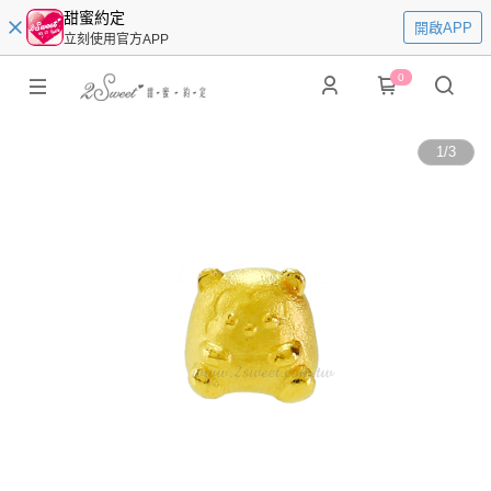
甜蜜約定
開啟APP
立刻使用官方APP
0
1
/
3