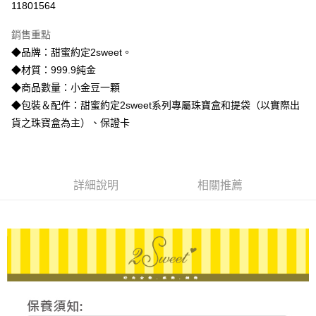
11801564
3 期 0 利率 每期
NT$3,160
21家銀行
銷售重點
6 期 0 利率 每期
NT$1,580
21家銀行
合作金庫商業銀行
第一商業銀行
◆品牌：甜蜜約定2sweet。
華南商業銀行
彰化商業銀行
合作金庫商業銀行
第一商業銀行
LINE Pay
◆材質：999.9純金
上海商業儲蓄銀行
台北富邦商業銀行
華南商業銀行
彰化商業銀行
國泰世華商業銀行
兆豐國際商業銀行
◆商品數量：小金豆一顆
Apple Pay
上海商業儲蓄銀行
台北富邦商業銀行
臺灣中小企業銀行
台中商業銀行
◆包裝＆配件：甜蜜約定2sweet系列專屬珠寶盒和提袋（以實際出
國泰世華商業銀行
兆豐國際商業銀行
匯豐（台灣）商業銀行
華泰商業銀行
街口支付
臺灣中小企業銀行
台中商業銀行
貨之珠寶盒為主）、保證卡
聯邦商業銀行
遠東國際商業銀行
匯豐（台灣）商業銀行
華泰商業銀行
悠遊付
元大商業銀行
永豐商業銀行
聯邦商業銀行
遠東國際商業銀行
玉山商業銀行
星展（台灣）商業銀行
元大商業銀行
永豐商業銀行
ATM付款
台新國際商業銀行
中國信託商業銀行
玉山商業銀行
星展（台灣）商業銀行
詳細說明
相關推薦
台灣樂天信用卡公司
台新國際商業銀行
中國信託商業銀行
運送方式
台灣樂天信用卡公司
宅配
每筆NT$80，滿NT$1,000(含以上)免運費
離島宅配
每筆NT$220，滿NT$3,000(含以上)免運費