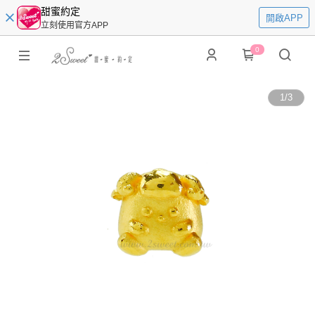
甜蜜約定
開啟APP
立刻使用官方APP
0
1
/
3