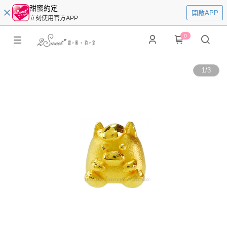
甜蜜約定
開啟APP
立刻使用官方APP
0
1
/
3