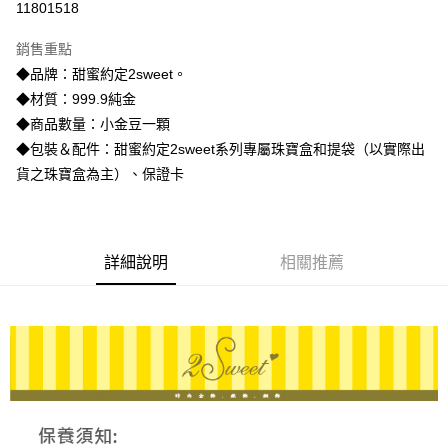
11801518
3 期 0 利率 每期
NT$3,160
21家銀行
銷售重點
6 期 0 利率 每期
NT$1,580
21家銀行
合作金庫商業銀行
第一商業銀行
◆品牌：甜蜜約定2sweet。
華南商業銀行
彰化商業銀行
合作金庫商業銀行
第一商業銀行
LINE Pay
◆材質：999.9純金
上海商業儲蓄銀行
台北富邦商業銀行
華南商業銀行
彰化商業銀行
國泰世華商業銀行
兆豐國際商業銀行
◆商品數量：小金豆一顆
Apple Pay
上海商業儲蓄銀行
台北富邦商業銀行
臺灣中小企業銀行
台中商業銀行
◆包裝＆配件：甜蜜約定2sweet系列專屬珠寶盒和提袋（以實際出
國泰世華商業銀行
兆豐國際商業銀行
匯豐（台灣）商業銀行
華泰商業銀行
街口支付
臺灣中小企業銀行
台中商業銀行
貨之珠寶盒為主）、保證卡
聯邦商業銀行
遠東國際商業銀行
匯豐（台灣）商業銀行
華泰商業銀行
悠遊付
元大商業銀行
永豐商業銀行
聯邦商業銀行
遠東國際商業銀行
玉山商業銀行
星展（台灣）商業銀行
元大商業銀行
永豐商業銀行
ATM付款
台新國際商業銀行
中國信託商業銀行
玉山商業銀行
星展（台灣）商業銀行
詳細說明
相關推薦
台灣樂天信用卡公司
台新國際商業銀行
中國信託商業銀行
運送方式
台灣樂天信用卡公司
宅配
每筆NT$80，滿NT$1,000(含以上)免運費
離島宅配
每筆NT$220，滿NT$3,000(含以上)免運費