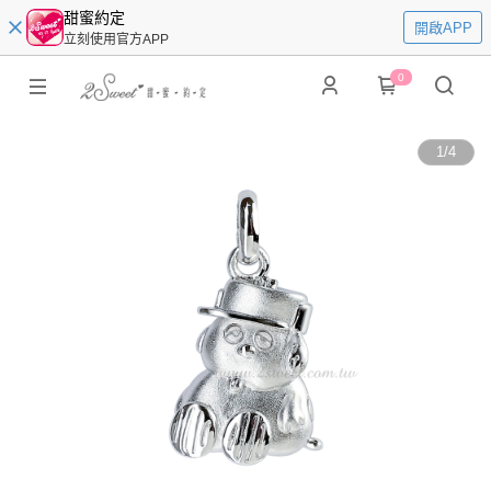
甜蜜約定
開啟APP
立刻使用官方APP
0
1
/
4