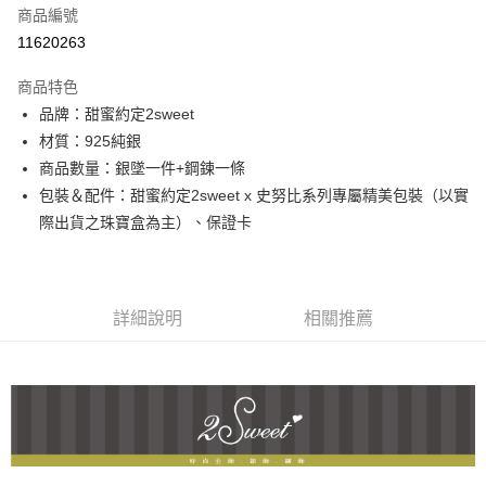
商品編號
信用卡分期付款
11620263
3 期 0 利率 每期
NT$1,493
21家銀行
商品特色
6 期 0 利率 每期
NT$746
21家銀行
合作金庫商業銀行
第一商業銀行
品牌：甜蜜約定2sweet
華南商業銀行
彰化商業銀行
合作金庫商業銀行
第一商業銀行
超商取貨付款
材質：925純銀
上海商業儲蓄銀行
台北富邦商業銀行
華南商業銀行
彰化商業銀行
國泰世華商業銀行
兆豐國際商業銀行
商品數量：銀墜一件+鋼鍊一條
LINE Pay
上海商業儲蓄銀行
台北富邦商業銀行
臺灣中小企業銀行
台中商業銀行
包裝＆配件：甜蜜約定2sweet x 史努比系列專屬精美包裝（以實
國泰世華商業銀行
兆豐國際商業銀行
匯豐（台灣）商業銀行
華泰商業銀行
Apple Pay
臺灣中小企業銀行
台中商業銀行
際出貨之珠寶盒為主）、保證卡
聯邦商業銀行
遠東國際商業銀行
匯豐（台灣）商業銀行
華泰商業銀行
街口支付
元大商業銀行
永豐商業銀行
聯邦商業銀行
遠東國際商業銀行
玉山商業銀行
星展（台灣）商業銀行
元大商業銀行
永豐商業銀行
悠遊付
台新國際商業銀行
中國信託商業銀行
玉山商業銀行
星展（台灣）商業銀行
詳細說明
相關推薦
台灣樂天信用卡公司
台新國際商業銀行
中國信託商業銀行
ATM付款
台灣樂天信用卡公司
運送方式
全家取貨付款
每筆NT$60，滿NT$1,000(含以上)免運費