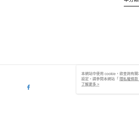
本網站中使用 cookie，欲查詢有關
設定，請參閱本網站「
隱私權條款
使用 cookie。
了解更多 >
TW-MWG1-67-169 Web2.0 D
© 2026 by 甜蜜約定銀樓有限公司