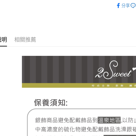
悠遊付
♔聯名 │ He
台新國
玉山商
分享
台灣樂
台新國
ATM付款
台灣樂
運送方式
說明
相關推薦
全家取貨
每筆NT$6
7-11取貨
每筆NT$6
宅配
每筆NT$8
離島宅配
每筆NT$2