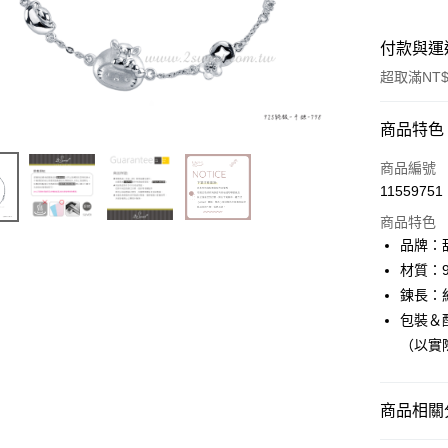
付款與運
超取滿NT$
付款方式
商品特色
信用卡一
商品編號
11559751
信用卡分
商品特色
3 期 
品牌：甜
6 期 
合作金
材質：9
華南商
鍊長：約
合作金
超商取貨
上海商
華南商
包裝＆配
國泰世
LINE Pay
上海商
（以實
臺灣中
國泰世
匯豐（
Apple Pay
臺灣中
聯邦商
匯豐（
商品相關分
街口支付
元大商
聯邦商
玉山商
元大商