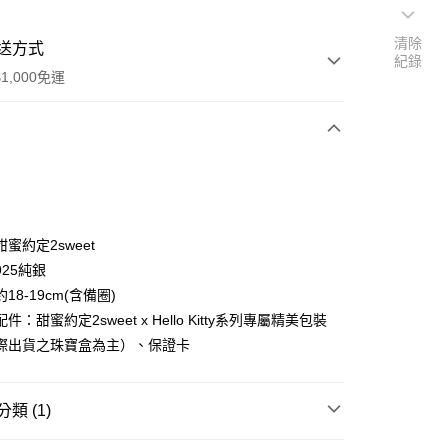
清除
送方式
紀錄
1,000免運
次付款
期付款
0 利率 每期
NT$1,493
21家銀行
蜜約定2sweet
0 利率 每期
NT$746
21家銀行
庫商業銀行
第一商業銀行
25純銀
業銀行
彰化商業銀行
18-19cm(含備圈)
庫商業銀行
第一商業銀行
付款
業儲蓄銀行
台北富邦商業銀行
業銀行
彰化商業銀行
件：甜蜜約定2sweet x Hello Kitty系列專屬精美包裝
華商業銀行
兆豐國際商業銀行
業儲蓄銀行
台北富邦商業銀行
際出貨之珠寶盒為主）、保證卡
小企業銀行
台中商業銀行
華商業銀行
兆豐國際商業銀行
台灣）商業銀行
華泰商業銀行
小企業銀行
台中商業銀行
業銀行
遠東國際商業銀行
台灣）商業銀行
華泰商業銀行
類 (1)
業銀行
永豐商業銀行
業銀行
遠東國際商業銀行
業銀行
星展（台灣）商業銀行
業銀行
永豐商業銀行