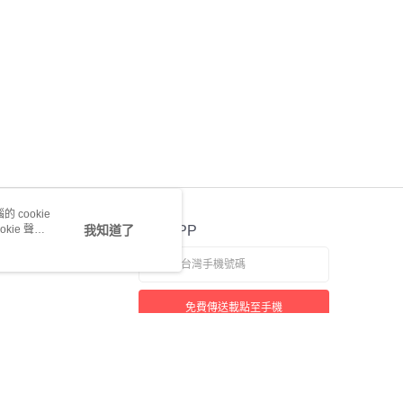
 cookie
kie 聲明
我知道了
官方APP
免費傳送載點至手機
若接到可疑電話，請洽詢165反詐騙專線
本站最佳瀏覽環境請使用 Google Chrome、Firefox 或 Edge 以上版本