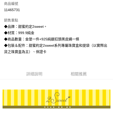
商品編號
信用卡分期付款
11465731
3 期 0 利率 每期
NT$7,293
21家銀行
銷售重點
6 期 0 利率 每期
NT$3,646
21家銀行
合作金庫商業銀行
第一商業銀行
◆品牌：甜蜜約定2sweet。
華南商業銀行
彰化商業銀行
合作金庫商業銀行
第一商業銀行
LINE Pay
◆材質：999.9純金
上海商業儲蓄銀行
台北富邦商業銀行
華南商業銀行
彰化商業銀行
國泰世華商業銀行
兆豐國際商業銀行
◆商品數量：金墜一件+925純銀扣頭黑皮繩一條
Apple Pay
上海商業儲蓄銀行
台北富邦商業銀行
臺灣中小企業銀行
台中商業銀行
◆包裝＆配件：甜蜜約定2sweet系列專屬珠寶盒和提袋（以實際出
國泰世華商業銀行
兆豐國際商業銀行
匯豐（台灣）商業銀行
華泰商業銀行
街口支付
臺灣中小企業銀行
台中商業銀行
貨之珠寶盒為主）、保證卡
聯邦商業銀行
遠東國際商業銀行
匯豐（台灣）商業銀行
華泰商業銀行
悠遊付
元大商業銀行
永豐商業銀行
聯邦商業銀行
遠東國際商業銀行
玉山商業銀行
星展（台灣）商業銀行
元大商業銀行
永豐商業銀行
ATM付款
台新國際商業銀行
中國信託商業銀行
玉山商業銀行
星展（台灣）商業銀行
詳細說明
相關推薦
台灣樂天信用卡公司
台新國際商業銀行
中國信託商業銀行
運送方式
台灣樂天信用卡公司
宅配
每筆NT$80，滿NT$1,000(含以上)免運費
離島宅配
每筆NT$220，滿NT$3,000(含以上)免運費