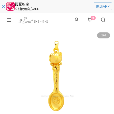
甜蜜約定
開啟APP
立刻使用官方APP
0
1
/
4