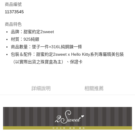
商品編號
信用卡分期付款
11373545
3 期 0 利率 每期
NT$1,160
21家銀行
商品特色
6 期 0 利率 每期
NT$580
21家銀行
合作金庫商業銀行
第一商業銀行
品牌：甜蜜約定2sweet
華南商業銀行
彰化商業銀行
合作金庫商業銀行
第一商業銀行
超商取貨付款
材質：925純銀
上海商業儲蓄銀行
台北富邦商業銀行
華南商業銀行
彰化商業銀行
國泰世華商業銀行
兆豐國際商業銀行
商品數量：墜子一件+316L純鋼鍊一條
LINE Pay
上海商業儲蓄銀行
台北富邦商業銀行
臺灣中小企業銀行
台中商業銀行
包裝＆配件：甜蜜約定2sweet x Hello Kitty系列專屬精美包裝
國泰世華商業銀行
兆豐國際商業銀行
匯豐（台灣）商業銀行
華泰商業銀行
Apple Pay
臺灣中小企業銀行
台中商業銀行
（以實際出貨之珠寶盒為主）、保證卡
聯邦商業銀行
遠東國際商業銀行
匯豐（台灣）商業銀行
華泰商業銀行
街口支付
元大商業銀行
永豐商業銀行
聯邦商業銀行
遠東國際商業銀行
玉山商業銀行
星展（台灣）商業銀行
元大商業銀行
永豐商業銀行
悠遊付
台新國際商業銀行
中國信託商業銀行
玉山商業銀行
星展（台灣）商業銀行
詳細說明
相關推薦
台灣樂天信用卡公司
台新國際商業銀行
中國信託商業銀行
ATM付款
台灣樂天信用卡公司
運送方式
全家取貨付款
每筆NT$60，滿NT$1,000(含以上)免運費