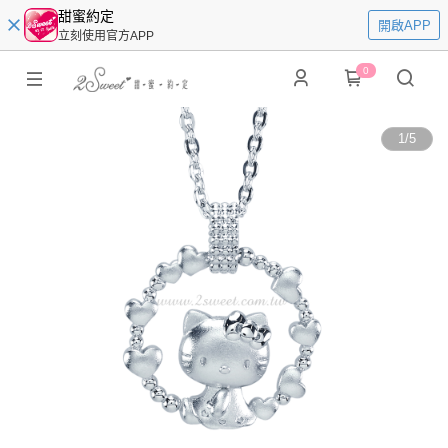
甜蜜約定
開啟APP
立刻使用官方APP
0
1
/
5